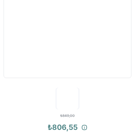
₺849,00
₺806,55