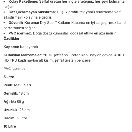
Kolay Paketleme:
Şeffaf üretan her inçte aradığınız her şeyi bulmanızı
sağlar.
Gaz Çıkarmayan Sıkıştırma:
Düşük profilli tek yönlü temizleme valfi
sıkıştırmayı kolay hale getirir.
Güvenilir Koruma:
Dry Seal™ Katlanır Kapama en iyi su geçirmez bandı
performansı sağlar.
PVC içermez:
Doğa dostu kumaşları doğasal etkiyi en aza indirir.
Özellikler
Kapama:
Katlayarak
Kullanılan Malzemeler:
200D şeffaf poliüretan kaplı naylon gövde, 400D
HD TPU kaplı naylon alt kısım, şeffaf üretan pencere
PVC içermez
5 Litre
Renk:
Mavi, Sarı
Genişlik:
18 cm
Ağırlık:
85 g
Uzunluk:
25 cm
Hacim:
5 Litre
10 Litre