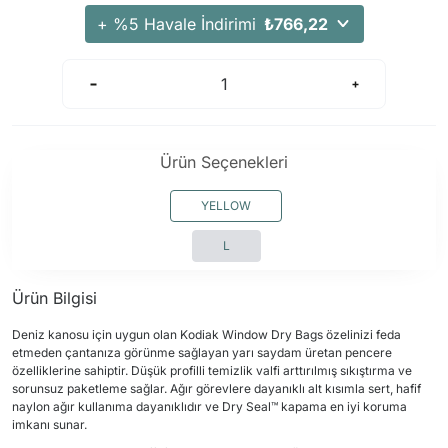
+ %5 Havale İndirimi
₺766,22
Ürün Seçenekleri
YELLOW
L
Ürün Bilgisi
Deniz kanosu için uygun olan Kodiak Window Dry Bags özelinizi feda
etmeden çantanıza görünme sağlayan yarı saydam üretan pencere
özelliklerine sahiptir. Düşük profilli temizlik valfi arttırılmış sıkıştırma ve
sorunsuz paketleme sağlar. Ağır görevlere dayanıklı alt kısımla sert, hafif
naylon ağır kullanıma dayanıklıdır ve Dry Seal™ kapama en iyi koruma
imkanı sunar.