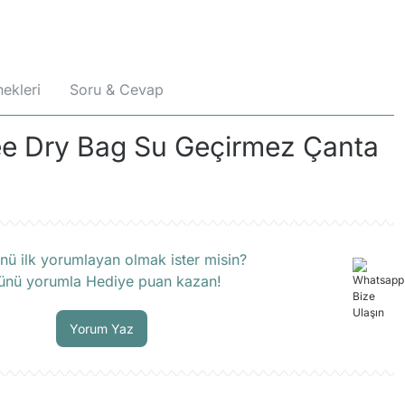
ekleri
Soru & Cevap
ee Dry Bag Su Geçirmez Çanta
rün hakkında henüz soru sorulmamış.
nü ilk yorumlayan olmak ister misin?
ünü yorumla Hediye puan kazan!
Soru Sor
Yorum Yaz