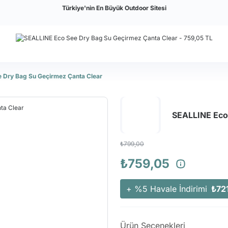
Türkiye'nin En Büyük Outdoor Sitesi
 Dry Bag Su Geçirmez Çanta Clear
SEALLINE Eco
₺799,00
₺759,05
+ %5 Havale İndirimi
₺72
Ürün Seçenekleri