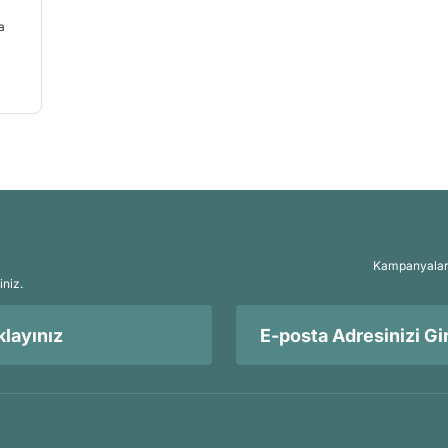
Kampanyalar, 
iniz.
layınız