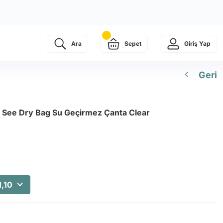
Ara
Sepet
Giriş Yap
Geri
 See Dry Bag Su Geçirmez Çanta Clear
1,10