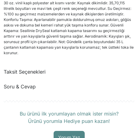
30 oz. vinil kaplı polyester alt kısmı vardır. Kaynak dikimlidir. 35,70,115
litrelik boyutları ve mavi tek çeşit renk seçeneği mevcuttur. Su Geçirmez:
%100 su geçirmez malzemelerden ve kaynak dikişlerden üretilmiştir.
Konforlu Taşıma: Ayarlanabilir pamukla doldurulmuş omuz askıları, göğüs
askısı ve dokuma bel kemeri rahat yük taşıma konforu sunar. Güvenli
Kapama: Seallinie DrySeal katlamalı kapama tasarımı su geçirmezliği
arttırır ve yan kayışlarla güvenli taşıma sağlar. Aerodinamik: Kayışları şık,
sorunsuz profil için çıkarılabilir. Not: Gündelik çanta boyutundaki 35 L
çantanın katlamalı kapaması yan kayışlarla korunamaz; tek üstteki toka ile
korunur.
Taksit Seçenekleri
Soru & Cevap
Ürün hakkında henüz soru sorulmamış.
Bu ürünü ilk yorumlayan olmak ister misin?
Ürünü yorumla Hediye puan kazan!
Soru Sor
Yorum Yaz