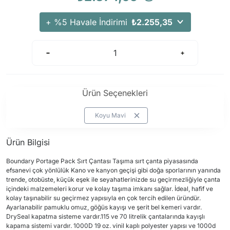
+ %5 Havale İndirimi
₺2.255,35
Ürün Seçenekleri
Koyu Mavi
Ürün Bilgisi
Boundary Portage Pack Sırt Çantası Taşıma sırt çanta piyasasında
efsanevi çok yönlülük Kano ve kanyon geçişi gibi doğa sporlarının yanında
trende, otobüste, küçük eşek ile seyahatlerinizde su geçirmezliğiyle çanta
içindeki malzemeleri korur ve kolay taşıma imkanı sağlar. İdeal, hafif ve
kolay taşınabilir su geçirmez yapısıyla en çok tercih edilen üründür.
Ayarlanabilir pamuklu omuz, göğüs kayışı ve şerit bel kemeri vardır.
DrySeal kapatma sisteme vardır.115 ve 70 litrelik çantalarında kayışlı
kapama sistemi vardır. 1000D 19 oz. vinil kaplı polyester yapısı ve 1000d