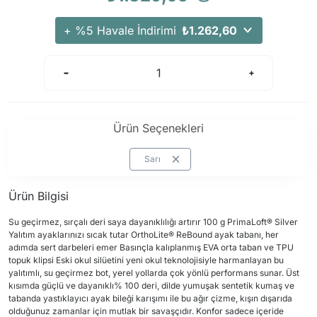
+ %5 Havale İndirimi
₺1.262,60
Ürün Seçenekleri
Sarı
Ürün Bilgisi
Su geçirmez, sırçalı deri saya dayanıklılığı artırır 100 g PrimaLoft® Silver
Yalıtım ayaklarınızı sıcak tutar OrthoLite® ReBound ayak tabanı, her
adımda sert darbeleri emer Basınçla kalıplanmış EVA orta taban ve TPU
topuk klipsi Eski okul silüetini yeni okul teknolojisiyle harmanlayan bu
yalıtımlı, su geçirmez bot, yerel yollarda çok yönlü performans sunar. Üst
kısımda güçlü ve dayanıklı% 100 deri, dilde yumuşak sentetik kumaş ve
tabanda yastıklayıcı ayak bileği karışımı ile bu ağır çizme, kışın dışarıda
olduğunuz zamanlar için mutlak bir savaşçıdır. Konfor sadece içeride