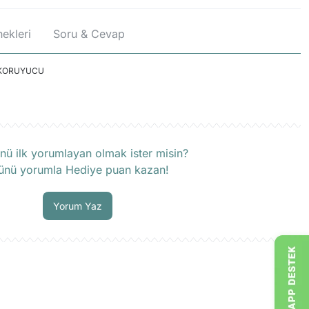
ekleri
Soru & Cevap
 KORUYUCU
rün hakkında henüz soru sorulmamış.
nü ilk yorumlayan olmak ister misin?
ünü yorumla Hediye puan kazan!
Soru Sor
Yorum Yaz