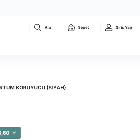
Ara
Sepet
Giriş Yap
ORTUM KORUYUCU (SIYAH)
6,60