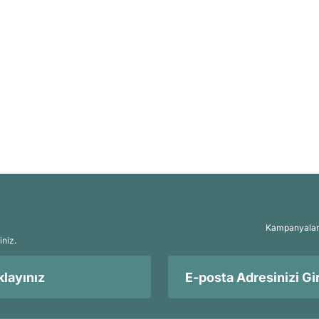
Kampanyalar, 
iniz.
layınız