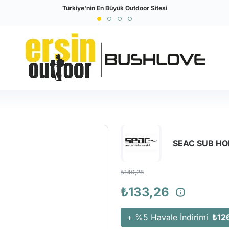
Türkiye'nin En Büyük Outdoor Sitesi
Tüm Kredi Kartlarına Taksit İmkanı!
SEAC SUB H
₺140,28
₺133,26
+ %5 Havale İndirimi
₺12