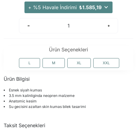
+ %5 Havale İndirimi
₺1.585,19
Ürün Seçenekleri
L
M
XL
XXL
Ürün Bilgisi
Esnek siyah kumas
3.5 mm kalinliginda neopren malzeme
Anatomic kesim
Su gecisini azaltan skin kumas bilek tasarimi
Taksit Seçenekleri