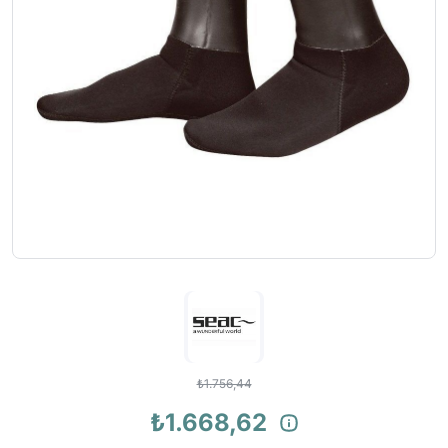
₺1.756,44
₺1.668,62