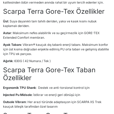
kalitesinden ödün vermeden anında rahat bir uyum tercih edenler için.
Scarpa Terra Gore-Tex Özellikler
Üst
: Suya dayanıklı tam tahıllı deriden, yaka ve kasık kısmı nubuk
kaplamalı deriden.
Astar
: Maksimum nefes alabilirlik ve su geçirmezlik için GORE-TEX
Extended Comfort membran.
Ayak Tabanı
: Vibram® kauçuk dış tabanlı enerji tabanı. Maksimum konfor
için üst kısma doğrudan enjekte edilmiş PU orta taban ve gelişmiş stabilite
için TPU ek parçası.
Ağırlık
: 630G ( 42 Numara / Tek )
Scarpa Terra Gore-Tex Taban
Özellikler
Ergonomik TPU Shank
: Destek ve anti-torsional kontrol için
Injected Pu Midsole
: İstikrar ve enerji geri dönüşü için
Outsole Vibram
: Her arazi türünde adaptasyon için SCARPA XS Trek
kauçuk bileşik tarafından özel tasarım