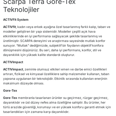
Scarpa Terra Gore-Tex
Teknolojiler
ACTIVFit System
ACTIVfit
, kadın veya erkek ayağına özel tasarlanmış farklı kalıp, taban ve
modeller geliştiren bir yapı sistemidir. Modeller çeşitli açık hava
etkinliklerinde en iyi performansı sağlayacak şekilde tasarlanmış ve
üretilmiştir. SCARPA deneyimi ve araştırması sayesinde mutlak konfor
sunuyor. “Mutlak” dediğimizde, subjektif bir faydanın objektif konfora
dönüşmesini düşünürüz. Bu seri, daha iyi performans, konfor, stil ve
dayanıklılık için yüksek kalite standardı oluşturur.
ACTIVImpact
ACTIVimpact
, zeminle olumsuz etkileri emen ve darbe emici özellikleri
artıran, fiziksel ve kimyasal özelliklere sahip malzemeler kullanan, taban
yapısına uygulanan bir teknolojidir. Etkinlik sırasında kullanılan enerjinin
maksimum düzeyde olması.
Gore-Tex
Gore-Tex
membranla tasarlanan ürünler su geçirmez, rüzgar geçirmez,
dayanıklıdır ve üst düzey nefes alma özelliğine sahiptir. Bu ürünler, her
türlü arazide güvenliği, korumayı ve en yüksek konforu garanti etmek için
tasarlandıkları için zamana karşı dayanıklıdır.