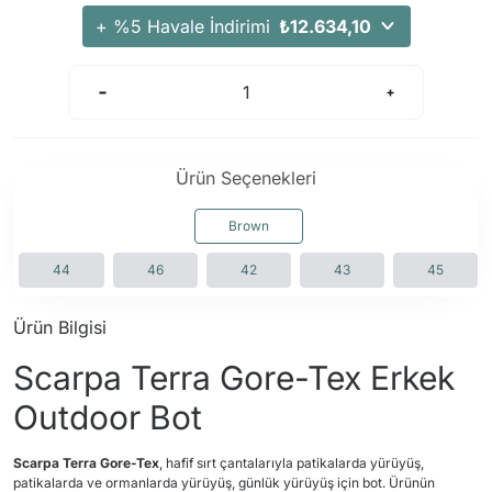
Arama Kurtarma Dronları
+ %5 Havale İndirimi
₺12.634,10
Arama Kurtarma Termal Kameraları
Arama Kurtarma Solunum Ekipmanları
Arama Kurtarma Sistemleri
Arama Kurtarma Bug Out Bag
Ürün Seçenekleri
Arama Kurtarma Eğitim Mankenleri
Arama Kurtarma Merdiveni
Brown
Arama Kurtarma İniş ve Emniyet Aletleri
44
46
42
43
45
Arama Kurtarma Kiti
Arama Kurtarma El Tipi Gpsler
Ürün Bilgisi
Arama Kurtarma Uydu İletişim Cihazları
Scarpa Terra Gore-Tex Erkek
Outdoor Bot
Scarpa Terra Gore-Tex
, hafif sırt çantalarıyla patikalarda yürüyüş,
patikalarda ve ormanlarda yürüyüş, günlük yürüyüş için bot. Ürünün