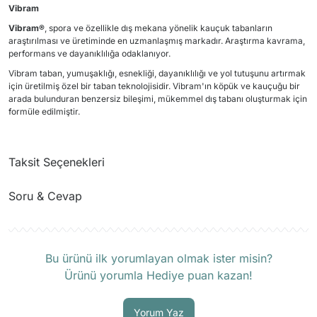
Vibram
Vibram®
, spora ve özellikle dış mekana yönelik kauçuk tabanların
araştırılması ve üretiminde en uzmanlaşmış markadır. Araştırma kavrama,
performans ve dayanıklılığa odaklanıyor.
Vibram taban, yumuşaklığı, esnekliği, dayanıklılığı ve yol tutuşunu artırmak
için üretilmiş özel bir taban teknolojisidir. Vibram'ın köpük ve kauçuğu bir
arada bulunduran benzersiz bileşimi, mükemmel dış tabanı oluşturmak için
formüle edilmiştir.
Taksit Seçenekleri
Soru & Cevap
Ürün hakkında henüz soru sorulmamış.
Bu ürünü ilk yorumlayan olmak ister misin?
Ürünü yorumla Hediye puan kazan!
Soru Sor
Yorum Yaz