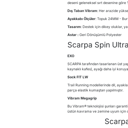
deseni geleneksel sırt desenine göre 
Dış Taban Vibram
: Her arazide yük
Ayakkabı Ölçüler
: Topuk 24MM - Bu
Tasarım
: Destek için dikey oluklar, y
Astar :
Geri Dönüşümlü Polyester
Scarpa Spin Ultra
EXO
SCARPA tarafından tasarlanan üst yapı
kaynaklı kafes), ayağı daha iyi koruyan
Sock FIT LW
Trail Running modellerinde dil, ayakları
parça elastik kumaştan yapılmıştır.
Vibram Megagrip
Bu Vibram® teknolojisi şunları garan
üstün kavrama ve zemine uyum için 
Scarpa