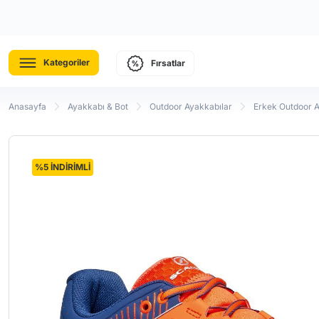
Kategoriler
Fırsatlar
Anasayfa
Ayakkabı & Bot
Outdoor Ayakkabılar
Erkek Outdoor 
%5 İNDİRİMLİ