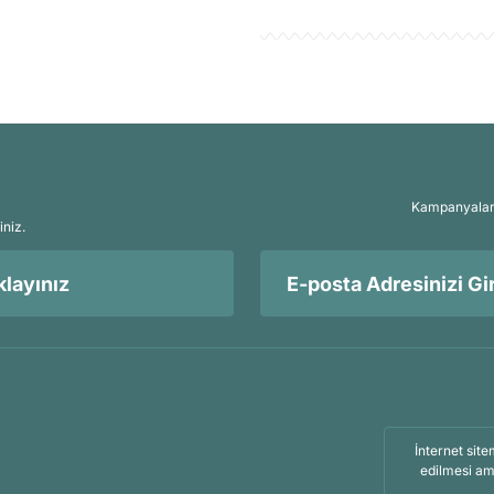
Kampanyalar, 
iniz.
layınız
İnternet site
edilmesi am