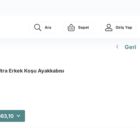
Ara
Sepet
Giriş Yap
Geri
ltra Erkek Koşu Ayakkabısı
663,10