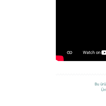
Ü
Bu ürü
Ür