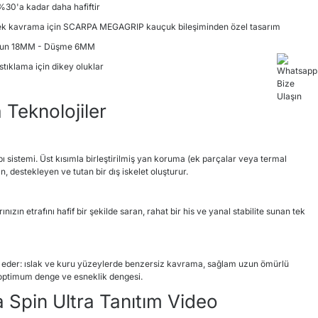
%30'a kadar daha hafiftir
sek kavrama için SCARPA MEGAGRIP kauçuk bileşiminden özel tasarım
run 18MM - Düşme 6MM
astıklama için dikey oluklar
 Teknolojiler
 sistemi. Üst kısımla birleştirilmiş yan koruma (ek parçalar veya termal
, destekleyen ve tutan bir dış iskelet oluşturur.
nızın etrafını hafif bir şekilde saran, rahat bir his ve yanal stabilite sunan tek
ti eder: ıslak ve kuru yüzeylerde benzersiz kavrama, sağlam uzun ömürlü
optimum denge ve esneklik dengesi.
 Spin Ultra Tanıtım Video