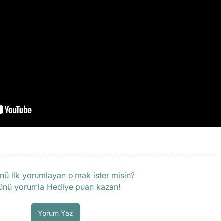
rün hakkında henüz soru sorulmamış.
nü ilk yorumlayan olmak ister misin?
ünü yorumla Hediye puan kazan!
Soru Sor
Yorum Yaz