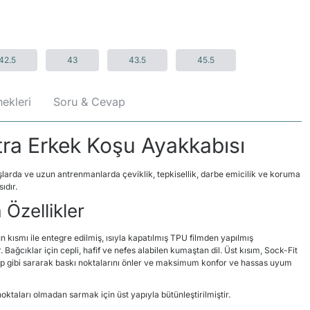
42.5
43
43.5
45.5
ekleri
Soru & Cevap
tra Erkek Koşu Ayakkabısı
rışlarda ve uzun antrenmanlarda çeviklik, tepkisellik, darbe emicilik ve koruma
ıdır.
 Özellikler
 kısmı ile entegre edilmiş, ısıyla kapatılmış TPU filmden yapılmış
 Bağcıklar için cepli, hafif ve nefes alabilen kumaştan dil. Üst kısım, Sock-Fit
p gibi sararak baskı noktalarını önler ve maksimum konfor ve hassas uyum
noktaları olmadan sarmak için üst yapıyla bütünleştirilmiştir.