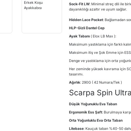
Sock-Fit LW
: Minimal streç dili ile 
dayanıklılığı azaltır ve uyum sağlar.
Hidden Lace Pocket
: Bağlamadan son
HLP-Gizli Dantel Cep
Ayak Tabanı
( Elox LB Max ):
Maksimum yastıklama için farklı kalı
Maksimum itiş ve Şok Emme için ESS 
Denge ve yastıklama için orta yoğunl
Her zeminde yüksek kavrama için SC
tasarımı.
Ağırlık
: 290G ( 42 Numara/Tek )
Scarpa Spin Ultra
Düşük Yoğunuklu Eva Taban
Ergonomik Ess Şaft
: Burulmaya karşı 
Orta Yoğunluklu Eva Orta Taban
Litebase
: Kauçuk taban %40-50 daha 