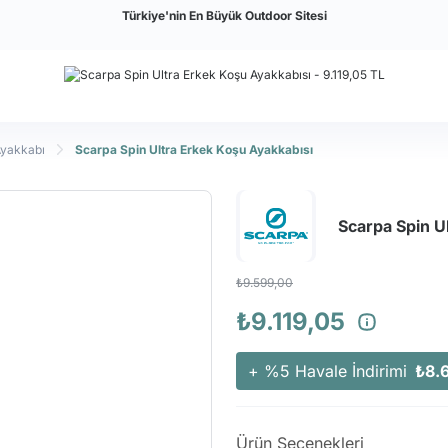
Türkiye'nin En Büyük Outdoor Sitesi
Ayakkabı
Scarpa Spin Ultra Erkek Koşu Ayakkabısı
Scarpa Spin U
₺9.599,00
₺9.119,05
+ %5 Havale İndirimi
₺8.
Ürün Seçenekleri