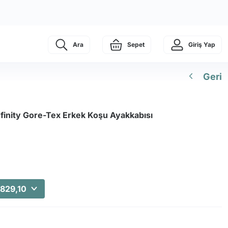
Ara
Sepet
Giriş Yap
Geri
nfinity Gore-Tex Erkek Koşu Ayakkabısı
.829,10