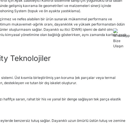
trol için Ayak Sabitleyici Kontrol sistemine sahip çift yoğunluklu orta taban
nde gelişmiş kavrama ile geometrileri ve malzemeleri sinerji içinde
Cushoning System (topuk ve ön ayakta yastıklama).
çirmez ve nefes alabilen bir ürün sunarak mükemmel performans ve
optimum mukavemet-ağırlık oranı, dayanıklılık ve yüksek performanstan ödün
nler oluşturmasını sağlar. Dayanıklı su itici (DWR) işlemi de dahil olmak
lu kimyasal yönetimine olan bağlılığı gösterirken, aynı zamanda karbon ayak
ty Teknolojiler
 sistemi. Üst kısımla birleştirilmiş yan koruma (ek parçalar veya termal
, destekleyen ve tutan bir dış iskelet oluşturur.
zı hafifçe saran, rahat bir his ve yanal bir denge sağlayan tek parça elastik
üzeylerde benzersiz tutuş sağlar. Dayanıklı uzun ömürlü üstün tutuş ve zemine