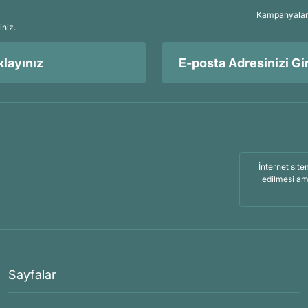
Kampanyalar, 
iniz.
layınız
İnternet site
edilmesi am
Sayfalar