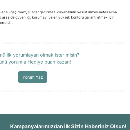
er su geçirmez, rüzgar geçirmez, dayanıklıdır ve üst düzey nefes alma
ürlü arazide güvenliği, korumayı ve en yüksek konforu garanti etmek için
ıklıdır.
rün hakkında henüz soru sorulmamış.
nü ilk yorumlayan olmak ister misin?
ünü yorumla Hediye puan kazan!
Soru Sor
Yorum Yaz
Kampanyalarımızdan İlk Sizin Haberiniz Olsun!