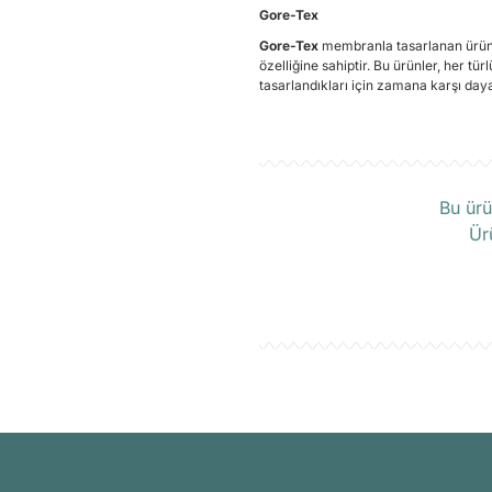
Gore-Tex
Gore-Tex
membranla tasarlanan ürünl
özelliğine sahiptir. Bu ürünler, her t
tasarlandıkları için zamana karşı dayan
Ü
Bu ürü
Ür