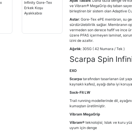
Ayak Tabanı
: Daha fazla denge ve kon
ve Vibram® MegaGrip dış taban sayesi
birleştiren bir sistem olan Adaptive 
Astar
: Gore-Tex ePE membran, su ge
sürdürülebilirlik sağlar. Membranın 
vermeden son derece hafif ve ince ürü
üzere PFAS içermeyen laminat, sorum
izini de azaltır.
Ağırlık
: 305G ( 42 Numara / Tek )
Scarpa Spin Infini
EXO
Scarpa
tarafından tasarlanan üst yapı
kaynaklı kafes), ayağı daha iyi koruyan
Sock-Fit LW
Trail running modellerinde dil, ayağını
kumaştan üretilmiştir.
Vibram MegaGrip
Vibram®
teknolojisi; Islak ve kuru y
uyum için denge