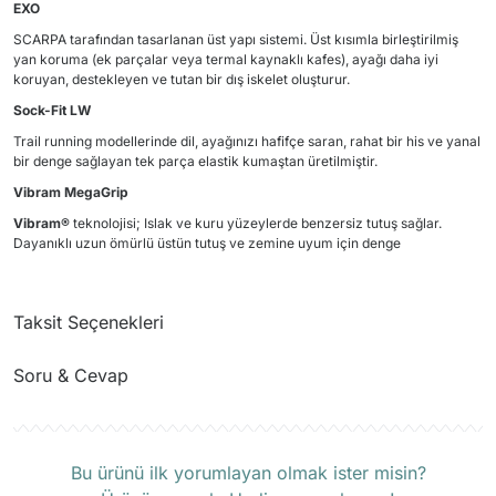
EXO
SCARPA tarafından tasarlanan üst yapı sistemi. Üst kısımla birleştirilmiş
yan koruma (ek parçalar veya termal kaynaklı kafes), ayağı daha iyi
koruyan, destekleyen ve tutan bir dış iskelet oluşturur.
Sock-Fit LW
Trail running modellerinde dil, ayağınızı hafifçe saran, rahat bir his ve yanal
bir denge sağlayan tek parça elastik kumaştan üretilmiştir.
Vibram MegaGrip
Vibram®
teknolojisi; Islak ve kuru yüzeylerde benzersiz tutuş sağlar.
Dayanıklı uzun ömürlü üstün tutuş ve zemine uyum için denge
Taksit Seçenekleri
Soru & Cevap
Ürün hakkında henüz soru sorulmamış.
Bu ürünü ilk yorumlayan olmak ister misin?