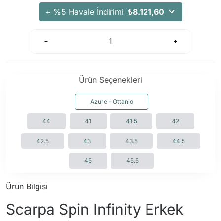
Arama Kurtarma Dronları
+ %5 Havale İndirimi
₺8.121,60
Arama Kurtarma Termal Kameraları
Arama Kurtarma Solunum Ekipmanları
Arama Kurtarma Sistemleri
Arama Kurtarma Bug Out Bag
Ürün Seçenekleri
Arama Kurtarma Eğitim Mankenleri
Arama Kurtarma Merdiveni
Azure - Ottanio
Arama Kurtarma İniş ve Emniyet Aletleri
44
41
41.5
42
Arama Kurtarma Kiti
42.5
43
43.5
44.5
Arama Kurtarma El Tipi Gpsler
Arama Kurtarma Uydu İletişim Cihazları
45
45.5
Ürün Bilgisi
Scarpa Spin Infinity Erkek