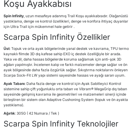
Koşu Ayakkabısı
Spin Infinity
, uzun mesafeye adanmış Trail Koşu ayakkabısıdır. Olağanüstü
yastıklama, denge ve kontrol özellikleri, denge ve konfora ihtiyaç duyanlar
için Ultra Trail için mükemmel hale getirir .
Scarpa Spin Infinity Özellikler
Üst
: Topuk ve orta ayak bölgelerinde yanal destek ve kavrama, TPU termo
kaynaklı filmde 3D dış kafese sahip EXO iç destek özelliğiyle bir arada.
Yaka ve dil, daha hassas bölgelerde koruma sağlamak için anti-şok 3D
ağdan yapılmıştır. İncelenen kalıp ve farklı malzemeler denge sağlar ve ön
ayak bölgesinde daha fazla özgürlük sağlar. Sıkıştırma noktalarını önleyen
Scarpa Sock-Fit LW yapı sistemi sayesinde hassas ve ayağı saran uyum.
Ayak Tabanı
: Daha fazla denge ve kontrol için Ayak Sabitleyici Kontrol
sistemine sahip çift yoğunluklu orta taban ve Vibram® MegaGrip dış taban
sayesinde gelişmiş kavrama ile geometrileri ve malzemeleri sinerji içinde
birleştiren bir sistem olan Adaptive Cushoning System (topuk ve ön ayakta
yastıklama).
Ağırlık
: 305G ( 42 Numara / Tek )
Scarpa Spin Infinity Teknolojiler