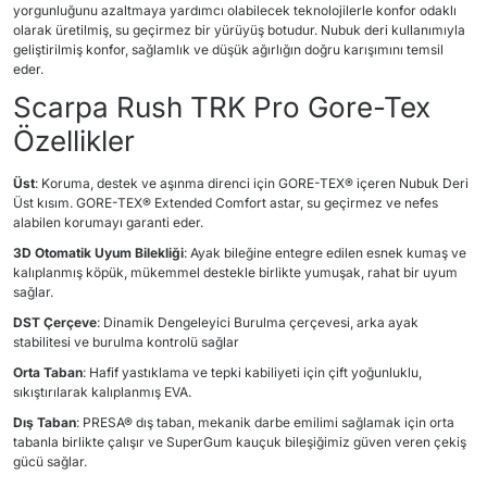
yorgunluğunu azaltmaya yardımcı olabilecek teknolojilerle konfor odaklı
olarak üretilmiş, su geçirmez bir yürüyüş botudur. Nubuk deri kullanımıyla
geliştirilmiş konfor, sağlamlık ve düşük ağırlığın doğru karışımını temsil
eder.
Scarpa Rush TRK Pro Gore-Tex
Özellikler
Üst
: Koruma, destek ve aşınma direnci için GORE-TEX® içeren Nubuk Deri
Üst kısım. GORE-TEX® Extended Comfort astar, su geçirmez ve nefes
alabilen korumayı garanti eder.
3D Otomatik Uyum Bilekliği
: Ayak bileğine entegre edilen esnek kumaş ve
kalıplanmış köpük, mükemmel destekle birlikte yumuşak, rahat bir uyum
sağlar.
DST Çerçeve
: Dinamik Dengeleyici Burulma çerçevesi, arka ayak
stabilitesi ve burulma kontrolü sağlar
Orta Taban
: Hafif yastıklama ve tepki kabiliyeti için çift yoğunluklu,
sıkıştırılarak kalıplanmış EVA.
Dış Taban
: PRESA® dış taban, mekanik darbe emilimi sağlamak için orta
tabanla birlikte çalışır ve SuperGum kauçuk bileşiğimiz güven veren çekiş
gücü sağlar.