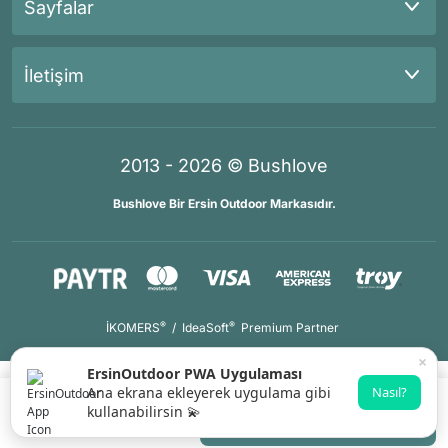
Sayfalar
İletişim
2013 - 2026 © Bushlove
Bushlove Bir Ersin Outdoor Markasıdır.
®
®
İKOMERS
/
IdeaSoft
Premium Partner
×
ErsinOutdoor PWA Uygulaması
Ana ekrana ekleyerek uygulama gibi
Nasıl?
kullanabilirsin 💫
Gelince Haber Ver
Whatsapp Destek