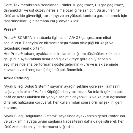
Gore-Tex membranla tasarlanan ürünler su geçirmez, rüzgar geçirmez,
dayanıklıdır ve üst düzey nefes alma özelliğine sahiptir. Bu ürünler, her
türlü arazide güvenliği, korumayı ve en yüksek konforu garanti etmek için
tasarlandıkları için zamana karşı dayanıklıdır.
Presa
®
Presa®, SCARPA'nın tabanla ilgili dahili AR-GE çalışmasının nihai
sonucudur. Deneyim ve bilimsel araştırmanın birleştiği bir keşif ve
teknolojik yenilik ortamı.
Her Presa® tabanı, ayakkabının kullanım bağlamı düşünülerek özenle
geliştirilir. Ayakkabının tasarlandığı aktiviteye göre en iyi tabanın
seçilmesinde ana performans göstergelerinin (kuru ve ıslak zeminde
kavrama ve direnç dahil) ölçümü çok önemlidir.
Ankle Padding
"Ayak Bileği Dolgu Sistemi" sayanın ayağın şekline göre şekil almasını
sağlayan özel bir "Hafıza Köpüğünden yapılmıştır. Bu teknik çözüm çok
hafif ve nefes alabilen bir yapıya sahiptir, dayanıklılık ve kalınlık açısından
dinamik hafızasını koruyarak her kullanımdan sonra orijinal şeklini geri
kazanır.
"Ayak Bileği Dolgulama Sistemi" sayesinde ayakkabının genel konforunu
ve üst kısmın ayağa uyum sağlama kapasitesini daha da geliştirerek her
türlü zeminde en iyi performansı sağladık.