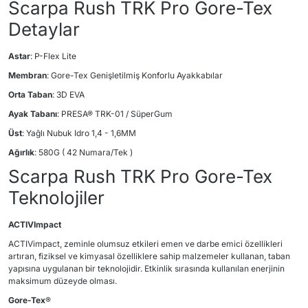
Scarpa Rush TRK Pro Gore-Tex
Detaylar
Astar
: P-Flex Lite
Membran
: Gore-Tex Genişletilmiş Konforlu Ayakkabılar
Orta Taban
: 3D EVA
Ayak Tabanı
: PRESA® TRK-01 / SüperGum
Üst
: Yağlı Nubuk Idro 1,4 - 1,6MM
Ağırlık
: 580G ( 42 Numara/Tek )
Scarpa Rush TRK Pro Gore-Tex
Teknolojiler
ACTIVImpact
ACTIVimpact, zeminle olumsuz etkileri emen ve darbe emici özellikleri
artıran, fiziksel ve kimyasal özelliklere sahip malzemeler kullanan, taban
yapısına uygulanan bir teknolojidir. Etkinlik sırasında kullanılan enerjinin
maksimum düzeyde olması.
Gore-Tex
®