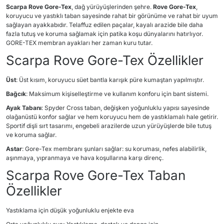
Scarpa Rove Gore-Tex
, dağ yürüyüşlerinden şehre.
Rove Gore-Tex
,
koruyucu ve yastıklı taban sayesinde rahat bir görünüme ve rahat bir uyum
sağlayan ayakkabıdır. Telaffuz edilen paçalar, kayalı arazide bile daha
fazla tutuş ve koruma sağlamak için patika koşu dünyalarını hatırlıyor.
GORE-TEX membran ayakları her zaman kuru tutar.
Scarpa Rove Gore-Tex Özellikler
Üst
: Üst kısım, koruyucu süet bantla karışık püre kumaştan yapılmıştır.
Bağcık
: Maksimum kişiselleştirme ve kullanım konforu için bant sistemi.
Ayak Tabanı
: Spyder Cross taban, değişken yoğunluklu yapısı sayesinde
olağanüstü konfor sağlar ve hem koruyucu hem de yastıklamalı hale getirir.
Sportif dişli sırt tasarımı, engebeli arazilerde uzun yürüyüşlerde bile tutuş
ve koruma sağlar.
Astar
: Gore-Tex membranı şunları sağlar: su koruması, nefes alabilirlik,
aşınmaya, yıpranmaya ve hava koşullarına karşı direnç.
Scarpa Rove Gore-Tex Taban
Özellikler
Yastıklama için düşük yoğunluklu enjekte eva