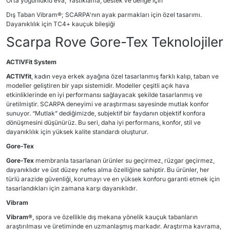
Orta yoğunluklu eva; Yastıklama, destek ve denge için
Dış Taban Vibram®; SCARPA'nın ayak parmakları için özel tasarımı.
Dayanıklılık için TC4+ kauçuk bileşiği
Scarpa Rove Gore-Tex Teknolojiler
ACTIVFit System
ACTIVfit
, kadın veya erkek ayağına özel tasarlanmış farklı kalıp, taban ve
modeller geliştiren bir yapı sistemidir. Modeller çeşitli açık hava
etkinliklerinde en iyi performansı sağlayacak şekilde tasarlanmış ve
üretilmiştir. SCARPA deneyimi ve araştırması sayesinde mutlak konfor
sunuyor. “Mutlak” dediğimizde, subjektif bir faydanın objektif konfora
dönüşmesini düşünürüz. Bu seri, daha iyi performans, konfor, stil ve
dayanıklılık için yüksek kalite standardı oluşturur.
Gore-Tex
Gore-Tex
membranla tasarlanan ürünler su geçirmez, rüzgar geçirmez,
dayanıklıdır ve üst düzey nefes alma özelliğine sahiptir. Bu ürünler, her
türlü arazide güvenliği, korumayı ve en yüksek konforu garanti etmek için
tasarlandıkları için zamana karşı dayanıklıdır.
Vibram
Vibram®
, spora ve özellikle dış mekana yönelik kauçuk tabanların
araştırılması ve üretiminde en uzmanlaşmış markadır. Araştırma kavrama,