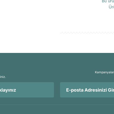
Bu ürü
Ür
Kampanyalar, 
iniz.
layınız