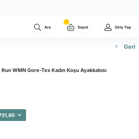
Ara
Sepet
Giriş Yap
Geri
le Run WMN Gore-Tex Kadın Koşu Ayakkabısı
731,60