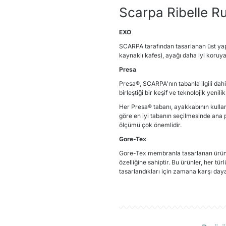
Scarpa Ribelle Ru
EXO
SCARPA tarafından tasarlanan üst yapı
kaynaklı kafes), ayağı daha iyi koruyan
Presa
Presa®, SCARPA'nın tabanla ilgili dah
birleştiği bir keşif ve teknolojik yenili
Her Presa® tabanı, ayakkabının kullan
göre en iyi tabanın seçilmesinde ana
ölçümü çok önemlidir.
Gore-Tex
Gore-Tex membranla tasarlanan ürünl
özelliğine sahiptir. Bu ürünler, her t
tasarlandıkları için zamana karşı dayan
Ü