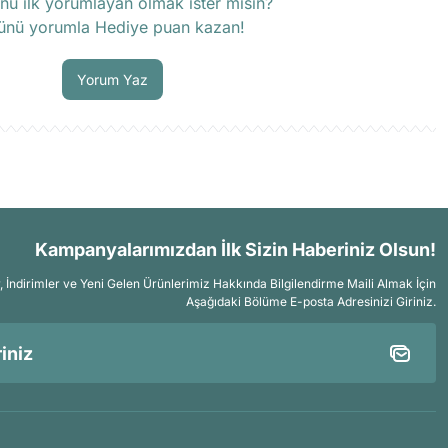
nü ilk yorumlayan olmak ister misin?
ünü yorumla Hediye puan kazan!
Soru Sor
Yorum Yaz
Kampanyalarımızdan İlk Sizin Haberiniz Olsun!
İndirimler ve Yeni Gelen Ürünlerimiz Hakkında Bilgilendirme Maili Almak İçin
Aşağıdaki Bölüme E-posta Adresinizi Giriniz.