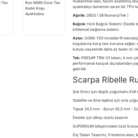
mükemmel olan, hacmi azaltılmış oturm
ayakkabıyı tamamen saran bir TPU band
Ağırlık:
260G ( 38 Numara/Tek )
Bağcık:
Hızlı Bağcık Sistemi: Elastik
kilitlemeli bağlama sistemi.
Astar:
GORE-TEX invisible fit teknoloj
koşullarına karşı tam koruma sağlar. 
kutusu sayesinde daha az baskı izi. H
Tek:
PRESA® TRN-01 taban, 4 mm çıkı
performanslı kauçuk dış tabandan yapılm
getirildi.
Scarpa Ribelle Ru
Şok Emici için düşük yoğunluklu EVA 
Stabilite ve itme tepkisi için orta yo
Topuk 24,5 mm - Burun 20,5 mm - 
Destek için dikey oluklu tasarım
SUPERGUM bileşimindeki özel Scarpa 
Dış Taban Tasarımı; Frenleme alanı, 