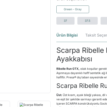
Green - Gray
37
37.5
Ürün Bilgisi
Taksit Seçen
Scarpa Ribelle
Ayakkabısı
Ribelle Run GTX,
ıslak koşullar gerek
Aşınmaya dayanıklı hafif sentetik ağ il
hafiftir. Presa® dış taban sayesinde 
Scarpa Ribelle Ru
Üst:
Üst kısım, ayak bileği yakası, di
ve eşit bir şekilde sarmayı garanti ede
içeren SCARPA konstrüksiyonlu Sock-Fi