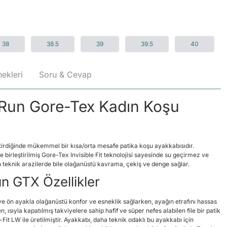
38
38.5
39
39.5
40
ekleri
Soru & Cevap
 Run Gore-Tex Kadın Koşu
tirdiğinde mükemmel bir kısa/orta mesafe patika koşu ayakkabısıdır.
e birleştirilmiş Gore-Tex Invisible Fit teknolojisi sayesinde su geçirmez ve
en teknik arazilerde bile olağanüstü kavrama, çekiş ve denge sağlar.
n GTX Özellikler
l ve ön ayakla olağanüstü konfor ve esneklik sağlarken, ayağın etrafını hassas
n, ısıyla kapatılmış takviyelere sahip hafif ve süper nefes alabilen file bir patik
t LW ile üretilmiştir. Ayakkabı, daha teknik odaklı bu ayakkabı için