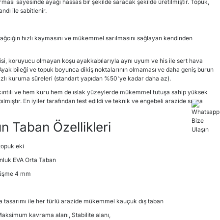
ası sayesinde ayağı hassas bir şekilde saracak şekilde üretilmiştir. Topuk,
ı ile sabitlenir.
 bağcığın hızlı kaymasını ve mükemmel sarılmasını sağlayan kendinden
isi, koruyucu olmayan koşu ayakkabılarıyla aynı uyum ve his ile sert hava
Ayak bileği ve topuk boyunca dikiş noktalarının olmaması ve daha geniş burun
ızlı kuruma süreleri (standart yapıdan %50'ye kadar daha az).
ntılı ve hem kuru hem de ıslak yüzeylerde mükemmel tutuşa sahip yüksek
ıştır. En iyiler tarafından test edildi ve teknik ve engebeli arazide sınıra
n Taban Özellikleri
topuk eki
ğunluk EVA Orta Taban
Düşme 4 mm
tasarımı ile her türlü arazide mükemmel kauçuk dış taban
Maksimum kavrama alanı, Stabilite alanı,