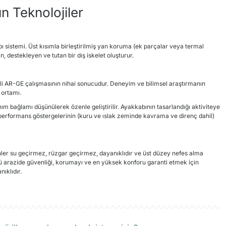
n Teknolojiler
 sistemi. Üst kısımla birleştirilmiş yan koruma (ek parçalar veya termal
, destekleyen ve tutan bir dış iskelet oluşturur.
ili AR-GE çalışmasının nihai sonucudur. Deneyim ve bilimsel araştırmanın
k ortamı.
ım bağlamı düşünülerek özenle geliştirilir. Ayakkabının tasarlandığı aktiviteye
 performans göstergelerinin (kuru ve ıslak zeminde kavrama ve direnç dahil)
er su geçirmez, rüzgar geçirmez, dayanıklıdır ve üst düzey nefes alma
ürlü arazide güvenliği, korumayı ve en yüksek konforu garanti etmek için
ıklıdır.
rün hakkında henüz soru sorulmamış.