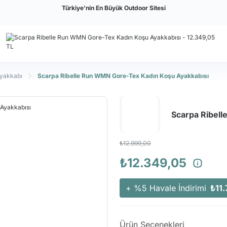
Türkiye'nin En Büyük Outdoor Sitesi
Ayakkabı
Scarpa Ribelle Run WMN Gore-Tex Kadın Koşu Ayakkabısı
Scarpa Ribel
₺12.999,00
₺12.349,05
+ %5 Havale İndirimi
₺11.
Ürün Seçenekleri