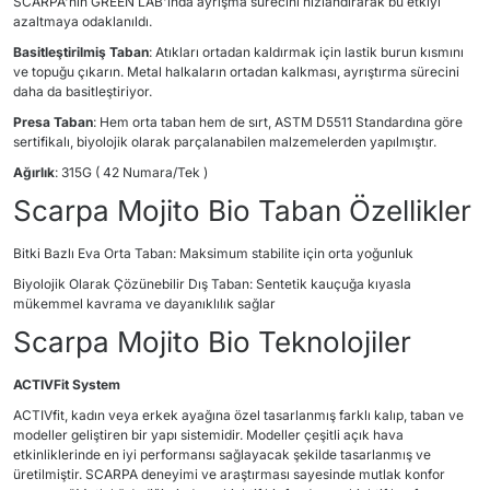
SCARPA'nın GREEN LAB'ında ayrışma sürecini hızlandırarak bu etkiyi
azaltmaya odaklanıldı.
Basitleştirilmiş Taban
: Atıkları ortadan kaldırmak için lastik burun kısmını
ve topuğu çıkarın. Metal halkaların ortadan kalkması, ayrıştırma sürecini
daha da basitleştiriyor.
Presa Taban
: Hem orta taban hem de sırt, ASTM D5511 Standardına göre
sertifikalı, biyolojik olarak parçalanabilen malzemelerden yapılmıştır.
Ağırlık
: 315G ( 42 Numara/Tek )
Scarpa Mojito Bio Taban Özellikler
Bitki Bazlı Eva Orta Taban: Maksimum stabilite için orta yoğunluk
Biyolojik Olarak Çözünebilir Dış Taban: Sentetik kauçuğa kıyasla
mükemmel kavrama ve dayanıklılık sağlar
Scarpa Mojito Bio Teknolojiler
ACTIVFit System
ACTIVfit, kadın veya erkek ayağına özel tasarlanmış farklı kalıp, taban ve
modeller geliştiren bir yapı sistemidir. Modeller çeşitli açık hava
etkinliklerinde en iyi performansı sağlayacak şekilde tasarlanmış ve
üretilmiştir. SCARPA deneyimi ve araştırması sayesinde mutlak konfor