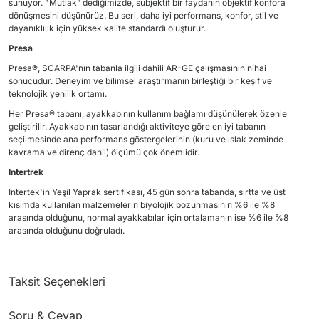
sunuyor. "Mutlak” dediğimizde, subjektif bir faydanın objektif konfora
dönüşmesini düşünürüz. Bu seri, daha iyi performans, konfor, stil ve
dayanıklılık için yüksek kalite standardı oluşturur.
Presa
Presa®, SCARPA'nın tabanla ilgili dahili AR-GE çalışmasının nihai
sonucudur. Deneyim ve bilimsel araştırmanın birleştiği bir keşif ve
teknolojik yenilik ortamı.
Her Presa® tabanı, ayakkabının kullanım bağlamı düşünülerek özenle
geliştirilir. Ayakkabının tasarlandığı aktiviteye göre en iyi tabanın
seçilmesinde ana performans göstergelerinin (kuru ve ıslak zeminde
kavrama ve direnç dahil) ölçümü çok önemlidir.
Intertrek
Intertek'in Yeşil Yaprak sertifikası, 45 gün sonra tabanda, sırtta ve üst
kısımda kullanılan malzemelerin biyolojik bozunmasının %6 ile %8
arasında olduğunu, normal ayakkabılar için ortalamanın ise %6 ile %8
arasında olduğunu doğruladı.
Taksit Seçenekleri
Soru & Cevap