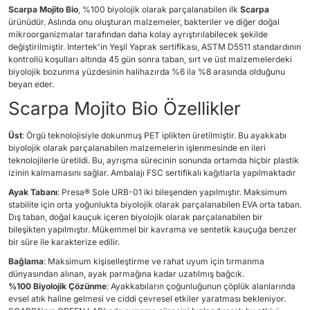
Scarpa Mojito Bio
, %100 biyolojik olarak parçalanabilen ilk
Scarpa
ürünüdür. Aslında onu oluşturan malzemeler, bakteriler ve diğer doğal
mikroorganizmalar tarafından daha kolay ayrıştırılabilecek şekilde
değiştirilmiştir. Intertek'in Yeşil Yaprak sertifikası, ASTM D5511 standardının
kontrollü koşulları altında 45 gün sonra taban, sırt ve üst malzemelerdeki
biyolojik bozunma yüzdesinin halihazırda %6 ila %8 arasında olduğunu
beyan eder.
Scarpa Mojito Bio Özellikler
Üst
: Örgü teknolojisiyle dokunmuş PET iplikten üretilmiştir. Bu ayakkabı
biyolojik olarak parçalanabilen malzemelerin işlenmesinde en ileri
teknolojilerle üretildi. Bu, ayrışma sürecinin sonunda ortamda hiçbir plastik
izinin kalmamasını sağlar. Ambalajı FSC sertifikalı kağıtlarla yapılmaktadır
Ayak Tabanı
: Presa® Sole URB-01 iki bileşenden yapılmıştır. Maksimum
stabilite için orta yoğunlukta biyolojik olarak parçalanabilen EVA orta taban.
Dış taban, doğal kauçuk içeren biyolojik olarak parçalanabilen bir
bileşikten yapılmıştır. Mükemmel bir kavrama ve sentetik kauçuğa benzer
bir süre ile karakterize edilir.
Bağlama
: Maksimum kişiselleştirme ve rahat uyum için tırmanma
dünyasından alınan, ayak parmağına kadar uzatılmış bağcık.
%100 Biyolojik Çözünme
: Ayakkabıların çoğunluğunun çöplük alanlarında
evsel atık haline gelmesi ve ciddi çevresel etkiler yaratması bekleniyor.