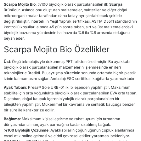
Scarpa Mojito Bio
, %100 biyolojik olarak parçalanabilen ilk
Scarpa
ürünüdür. Aslında onu oluşturan malzemeler, bakteriler ve diğer doğal
mikroorganizmalar tarafından daha kolay ayrıştırılabilecek şekilde
değiştirilmiştir. Intertek'in Yeşil Yaprak sertifikası, ASTM D5511 standardının
kontrollü koşulları altında 45 gün sonra taban, sırt ve üst malzemelerdeki
biyolojik bozunma yüzdesinin halihazırda %6 ila %8 arasında olduğunu
beyan eder.
Scarpa Mojito Bio Özellikler
Üst
: Örgü teknolojisiyle dokunmuş PET iplikten üretilmiştir. Bu ayakkabı
biyolojik olarak parçalanabilen malzemelerin işlenmesinde en ileri
teknolojilerle üretildi. Bu, ayrışma sürecinin sonunda ortamda hiçbir plastik
izinin kalmamasını sağlar. Ambalajı FSC sertifikalı kağıtlarla yapılmaktadır
Ayak Tabanı
: Presa® Sole URB-01 iki bileşenden yapılmıştır. Maksimum
stabilite için orta yoğunlukta biyolojik olarak parçalanabilen EVA orta taban.
Dış taban, doğal kauçuk içeren biyolojik olarak parçalanabilen bir
bileşikten yapılmıştır. Mükemmel bir kavrama ve sentetik kauçuğa benzer
bir süre ile karakterize edilir.
Bağlama
: Maksimum kişiselleştirme ve rahat uyum için tırmanma
dünyasından alınan, ayak parmağına kadar uzatılmış bağcık.
%100 Biyolojik Çözünme
: Ayakkabıların çoğunluğunun çöplük alanlarında
evsel atık haline gelmesi ve ciddi çevresel etkiler yaratması bekleniyor.