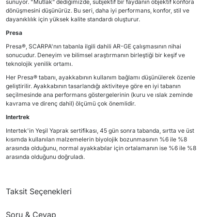
sunuyor. "Mutlak” dediğimizde, subjektif bir faydanın objektif konfora
dönüşmesini düşünürüz. Bu seri, daha iyi performans, konfor, stil ve
dayanıklılık için yüksek kalite standardı oluşturur.
Presa
Presa®, SCARPA'nın tabanla ilgili dahili AR-GE çalışmasının nihai
sonucudur. Deneyim ve bilimsel araştırmanın birleştiği bir keşif ve
teknolojik yenilik ortamı.
Her Presa® tabanı, ayakkabının kullanım bağlamı düşünülerek özenle
geliştirilir. Ayakkabının tasarlandığı aktiviteye göre en iyi tabanın
seçilmesinde ana performans göstergelerinin (kuru ve ıslak zeminde
kavrama ve direnç dahil) ölçümü çok önemlidir.
Intertrek
Intertek'in Yeşil Yaprak sertifikası, 45 gün sonra tabanda, sırtta ve üst
kısımda kullanılan malzemelerin biyolojik bozunmasının %6 ile %8
arasında olduğunu, normal ayakkabılar için ortalamanın ise %6 ile %8
arasında olduğunu doğruladı.
Taksit Seçenekleri
Soru & Cevap