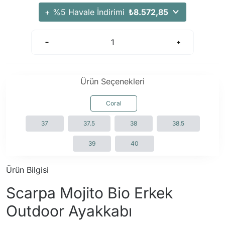
Arama Kurtarma Dronları
+ %5 Havale İndirimi
₺8.572,85
Arama Kurtarma Termal Kameraları
Arama Kurtarma Solunum Ekipmanları
Arama Kurtarma Sistemleri
Arama Kurtarma Bug Out Bag
Ürün Seçenekleri
Arama Kurtarma Eğitim Mankenleri
Arama Kurtarma Merdiveni
Coral
Arama Kurtarma İniş ve Emniyet Aletleri
37
37.5
38
38.5
Arama Kurtarma Kiti
39
40
Arama Kurtarma El Tipi Gpsler
Arama Kurtarma Uydu İletişim Cihazları
Ürün Bilgisi
Scarpa Mojito Bio Erkek
Outdoor Ayakkabı