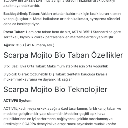
SCARPA'nın GREEN LAB'ında ayrışma sürecini hızlandırarak bu etkiyi
azaltmaya odaklanıldı.
Basitleştirilmiş Taban
: Atıkları ortadan kaldırmak için lastik burun kısmını
ve topuğu çıkarın. Metal halkaların ortadan kalkması, ayrıştırma sürecini
daha da basitleştiriyor.
Presa Taban
: Hem orta taban hem de sırt, ASTM D5511 Standardına göre
sertifikalı, biyolojik olarak parçalanabilen malzemelerden yapılmıştır.
Ağırlık
: 315G ( 42 Numara/Tek )
Scarpa Mojito Bio Taban Özellikler
Bitki Bazlı Eva Orta Taban: Maksimum stabilite için orta yoğunluk
Biyolojik Olarak Çözünebilir Dış Taban: Sentetik kauçuğa kıyasla
mükemmel kavrama ve dayanıklılık sağlar
Scarpa Mojito Bio Teknolojiler
ACTIVFit System
ACTIVfit, kadın veya erkek ayağına özel tasarlanmış farklı kalıp, taban ve
modeller geliştiren bir yapı sistemidir. Modeller çeşitli açık hava
etkinliklerinde en iyi performansı sağlayacak şekilde tasarlanmış ve
üretilmiştir. SCARPA deneyimi ve araştırması sayesinde mutlak konfor