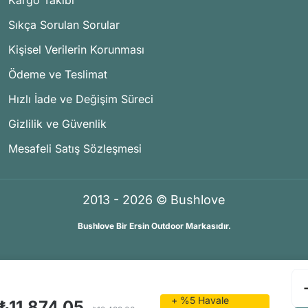
Kargo Takibi
Sıkça Sorulan Sorular
Kişisel Verilerin Korunması
Ödeme ve Teslimat
Hızlı İade ve Değişim Süreci
Gizlilik ve Güvenlik
Mesafeli Satış Sözleşmesi
2013 - 2026 © Bushlove
Bushlove Bir Ersin Outdoor Markasıdır.
®
®
İKOMERS
/
IdeaSoft
Premium Partner
+ %5 Havale
₺11.874,05