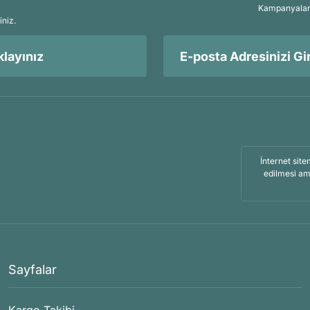
Kampanyalar, 
iniz.
layınız
İnternet site
edilmesi am
Sayfalar