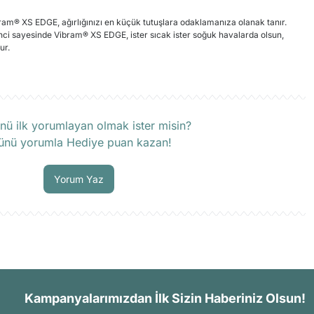
ram® XS EDGE, ağırlığınızı en küçük tutuşlara odaklamanıza olanak tanır.
enci sayesinde Vibram® XS EDGE, ister sıcak ister soğuk havalarda olsun,
ur.
rün hakkında henüz soru sorulmamış.
nü ilk yorumlayan olmak ister misin?
ünü yorumla Hediye puan kazan!
Soru Sor
Yorum Yaz
Kampanyalarımızdan İlk Sizin Haberiniz Olsun!