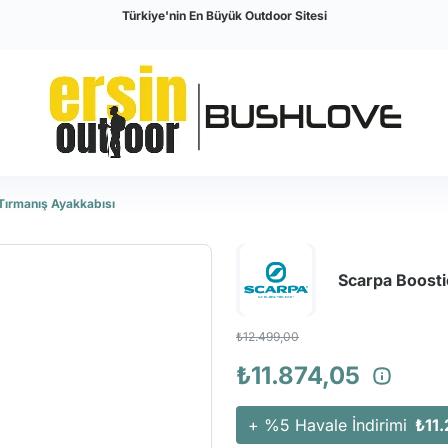
Türkiye'nin En Büyük Outdoor Sitesi
Tırmanış Ayakkabısı
Scarpa Boosti
₺12.499,00
₺11.874,05
+ %5 Havale İndirimi
₺11