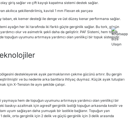
lay giriş sağlar ve çift kayışlı kapatma sistemi destek sağlar.
an akıllıca şekillendirilmiş, kavisli 1 mm Flexan ek parçası
 taban, ek kemer desteği ile denge ve üst düzey kenar performansı sağlar.
temi ayağın her iki tarafında iki farklı güçte gerginlik sağlar. Bu tork, gücün
rdımcı olur ve asimetrik şekli daha da geliştirir. PAF Sistemi, hem topuk
de topuğun uyumunu artırmaya yardımcı olan yenilikçi bir topuk sistemidir.
knolojiler
bölgesini destekleyerek ayak parmaklarının çekme gücünü artırır. Bu gergin
leştirilmiştir ve bu nedenle arka bantlara ihtiyaç duymaz. Küçük ayak tutuşları
 için X-Tension ile aynı şekilde çalışır.
ni yaymaya hem de topuğun uyumunu artırmaya yardımcı olan yenilikçi bir
ki baskıyı azaltmak için agresif gerginlik lastiği topuğun arkasında kesilir ve
e tam uyum sağlayan daha yumuşak bir lastikle bağlanır. Topuğun yan
n 1 delik, orta gerginlik için 2 delik ve güçlü gerginlik için 3 delik arasında