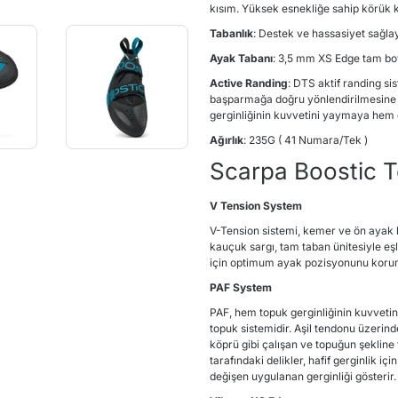
kısım. Yüksek esnekliğe sahip körük ko
Tabanlık
: Destek ve hassasiyet sağlay
Ayak Tabanı
: 3,5 mm XS Edge tam boy
Active Randing
: DTS aktif randing sis
başparmağa doğru yönlendirilmesine ya
gerginliğinin kuvvetini yaymaya hem 
Ağırlık
: 235G ( 41 Numara/Tek )
Scarpa Boostic Te
V Tension System
V-Tension sistemi, kemer ve ön ayak 
kauçuk sargı, tam taban ünitesiyle eş
için optimum ayak pozisyonunu korumak
PAF System
PAF, hem topuk gerginliğinin kuvveti
topuk sistemidir. Aşil tendonu üzerinde
köprü gibi çalışan ve topuğun şeklin
tarafındaki delikler, hafif gerginlik içi
değişen uygulanan gerginliği gösterir.