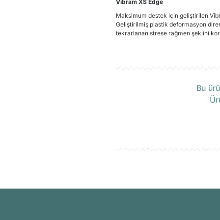
Vibram XS Edge
Maksimum destek için geliştirilen Vib
Geliştirilmiş plastik deformasyon dir
tekrarlanan strese rağmen şeklini kor
Ü
Bu ürü
Ür