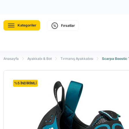
Kategoriler
Fırsatlar
Anasayfa
Ayakkabı & Bot
Tırmanış Ayakkabısı
Scarpa Boostic 
%5 İNDİRİMLİ