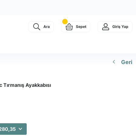
Ara
Sepet
Giriş Yap
Geri
c Tırmanış Ayakkabısı
.280,35