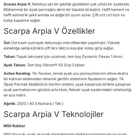
Scarpa Arpia V
, Rahatça sıkı bir şekilde giyilebilen çok yönlü bir ayakkabı.
Mükemmel bir ayak parmağını derin bir topukla birleştirir. Hafif kemerli ve
hafif asimetrik şekli anında ve doğal bir uyum sunar. Çift cırt cırt hızlı ve
kolay kapatma sağlar.
Scarpa Arpia V Özellikler
Üst
: Üst kısım yumuşak dokunuşlu mikrofiberden yapılmıştır. Yüksek
esnekliğe sahip körüklü çift ters Velcro kayışlar kolay giriş sağlar.
Taban
: Topuk takviyesi için uzatmalı, tam boy Dynamic Flexan 1.4mm.
Ayak Tabanı
: Tam boy Vibram® XS Grip 2 taban
Active Randing
: TA-Tension, temel ayak ucu pozisyonlarının altına ekstra
bir katman eklemeden dinamik gerilim sisteminin faydalarını sağlar. TA
(Ayak Parmak Abdüktörü) Gerilim sistemi, ayak kaslarıyla birlikte çalışarak
ayak parmaklarının gücünü artırırken, fleksör ayak kaslarındaki rahatsızlığı
en aza indirir.
Ağırlık
: 250G ( 40.5 Numara / Tek )
Scarpa Arpia V Teknolojiler
M50 Rubber
M50 Kauçuk, ayak ve ayak parmaklarının doğal kıvrımlarına en iyi uyum