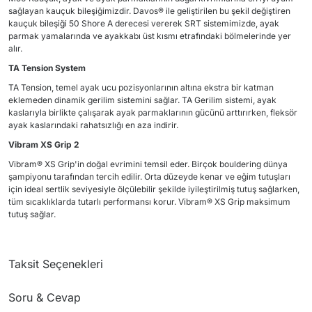
sağlayan kauçuk bileşiğimizdir. Davos® ile geliştirilen bu şekil değiştiren
kauçuk bileşiği 50 Shore A derecesi vererek SRT sistemimizde, ayak
parmak yamalarında ve ayakkabı üst kısmı etrafındaki bölmelerinde yer
alır.
TA Tension System
TA Tension, temel ayak ucu pozisyonlarının altına ekstra bir katman
eklemeden dinamik gerilim sistemini sağlar. TA Gerilim sistemi, ayak
kaslarıyla birlikte çalışarak ayak parmaklarının gücünü arttırırken, fleksör
ayak kaslarındaki rahatsızlığı en aza indirir.
Vibram XS Grip 2
Vibram® XS Grip'in doğal evrimini temsil eder. Birçok bouldering dünya
şampiyonu tarafından tercih edilir. Orta düzeyde kenar ve eğim tutuşları
için ideal sertlik seviyesiyle ölçülebilir şekilde iyileştirilmiş tutuş sağlarken,
tüm sıcaklıklarda tutarlı performansı korur. Vibram® XS Grip maksimum
tutuş sağlar.
Taksit Seçenekleri
Soru & Cevap