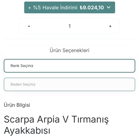
Arama Kurtarma Dronları
+ %5 Havale İndirimi
₺9.024,10
Arama Kurtarma Termal Kameraları
Arama Kurtarma Solunum Ekipmanları
Arama Kurtarma Sistemleri
Arama Kurtarma Bug Out Bag
Ürün Seçenekleri
Arama Kurtarma Eğitim Mankenleri
Arama Kurtarma Merdiveni
Arama Kurtarma İniş ve Emniyet Aletleri
Arama Kurtarma Kiti
Arama Kurtarma El Tipi Gpsler
Arama Kurtarma Uydu İletişim Cihazları
Ürün Bilgisi
Scarpa Arpia V Tırmanış
Ayakkabısı