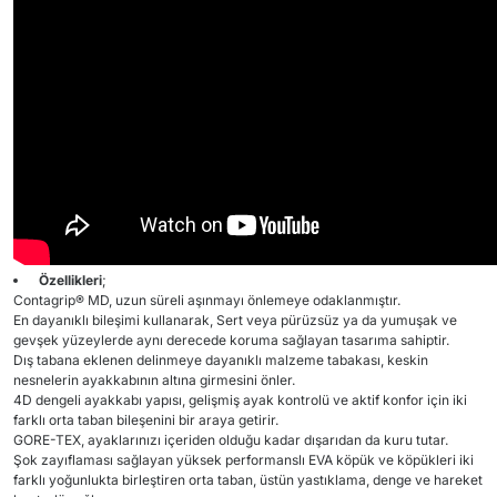
Özellikleri
;
Contagrip® MD, uzun süreli aşınmayı önlemeye odaklanmıştır.
En dayanıklı bileşimi kullanarak, Sert veya pürüzsüz ya da yumuşak ve
gevşek yüzeylerde aynı derecede koruma sağlayan tasarıma sahiptir.
Dış tabana eklenen delinmeye dayanıklı malzeme tabakası, keskin
nesnelerin ayakkabının altına girmesini önler.
4D dengeli ayakkabı yapısı, gelişmiş ayak kontrolü ve aktif konfor için iki
farklı orta taban bileşenini bir araya getirir.
GORE-TEX, ayaklarınızı içeriden olduğu kadar dışarıdan da kuru tutar.
Şok zayıflaması sağlayan yüksek performanslı EVA köpük ve köpükleri iki
farklı yoğunlukta birleştiren orta taban, üstün yastıklama, denge ve hareket