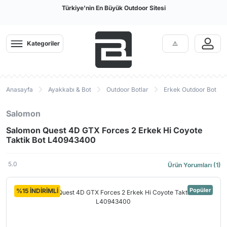
Türkiye'nin En Büyük Outdoor Sitesi
Kategoriler
Anasayfa
Ayakkabı & Bot
Outdoor Botlar
Erkek Outdoor Bot
Salomon
Salomon Quest 4D GTX Forces 2 Erkek Hi Coyote
Taktik Bot L40943400
5.0
Ürün Yorumları (1)
Popüler
%15 İNDİRİMLİ