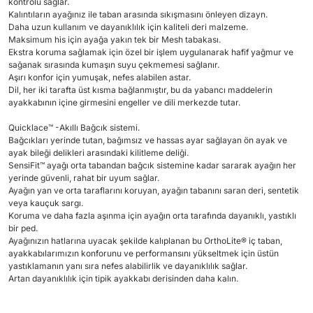
kontrolü sağlar.
Kalıntıların ayağınız ile taban arasında sıkışmasını önleyen dizayn.
Daha uzun kullanım ve dayanıklılık için kaliteli deri malzeme.
Maksimum his için ayağa yakın tek bir Mesh tabakası.
Ekstra koruma sağlamak için özel bir işlem uygulanarak hafif yağmur ve
sağanak sırasında kumaşın suyu çekmemesi sağlanır.
Aşırı konfor için yumuşak, nefes alabilen astar.
Dil, her iki tarafta üst kısma bağlanmıştır, bu da yabancı maddelerin
ayakkabının içine girmesini engeller ve dili merkezde tutar.
Quicklace™ -Akıllı Bağcık sistemi.
Bağcıkları yerinde tutan, bağımsız ve hassas ayar sağlayan ön ayak ve
ayak bileği delikleri arasındaki kilitleme deliği.
SensiFit™ ayağı orta tabandan bağcık sistemine kadar sararak ayağın her
yerinde güvenli, rahat bir uyum sağlar.
Ayağın yan ve orta taraflarını koruyan, ayağın tabanını saran deri, sentetik
veya kauçuk sargı.
Koruma ve daha fazla aşınma için ayağın orta tarafında dayanıklı, yastıklı
bir ped.
Ayağınızın hatlarına uyacak şekilde kalıplanan bu OrthoLite® iç taban,
ayakkabılarımızın konforunu ve performansını yükseltmek için üstün
yastıklamanın yanı sıra nefes alabilirlik ve dayanıklılık sağlar.
Artan dayanıklılık için tipik ayakkabı derisinden daha kalın.