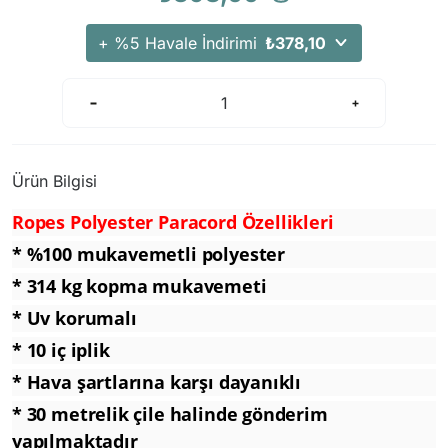
+ %5 Havale İndirimi
₺378,10
Ürün Bilgisi
Ropes Polyester Paracord Özellikleri
* %100 mukavemetli polyester
* 314 kg kopma mukavemeti
* Uv korumalı
* 10 iç iplik
* Hava şartlarına karşı dayanıklı
* 30 metrelik çile halinde gönderim
yapılmaktadır