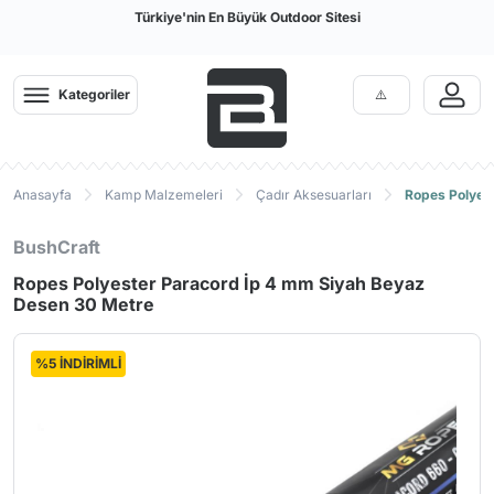
Türkiye'nin En Büyük Outdoor Sitesi
Kategoriler
Anasayfa
Kamp Malzemeleri
Çadır Aksesuarları
Ropes Polyes
BushCraft
Ropes Polyester Paracord İp 4 mm Siyah Beyaz
Desen 30 Metre
%5 İNDİRİMLİ