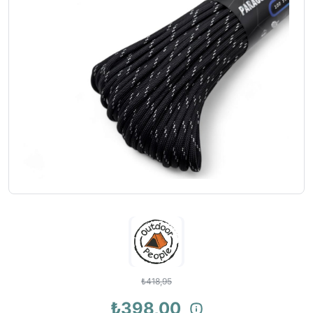
₺418,95
₺398,00