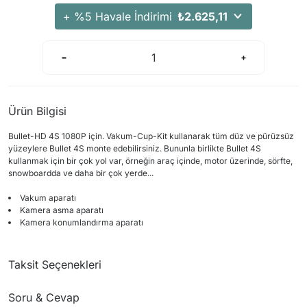
+ %5 Havale İndirimi
₺2.625,11
Ürün Bilgisi
Bullet
-
HD
4S
1080P
için.
Vakum
-Cup
-
Kit
kullanarak tüm
düz ve
pürüzsüz
yüzeylere
Bullet
4S
monte edebilirsiniz
.
Bununla birlikte
Bullet
4S
kullanmak için
bir çok yol var
,
örneğin
araç içinde,
motor
üzerinde
,
sörfte,
snowboardda ve daha bir çok yerde...
Vakum aparatı
Kamera
asma aparatı
Kamera konumlandırma
aparatı
Taksit Seçenekleri
Soru & Cevap