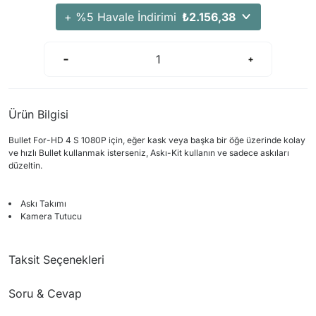
+ %5 Havale İndirimi
₺2.156,38
Ürün Bilgisi
Bullet For
-
HD
4
S
1080P için, eğ
er
kask
veya başka bir
öğe üzerinde
kolay
ve hızlı
Bullet
kullanmak isterseniz,
Askı
-Kit
kullanın ve
sadece
askıları
düzeltin.
Askı
Takımı
K
amera
Tutucu
Taksit Seçenekleri
Soru & Cevap