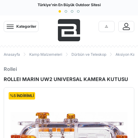
Türkiye'nin En Büyük Outdoor Sitesi
Tüm Kredi Kartlarına Taksit İmkanı!
Kategoriler
Anasayfa
Kamp Malzemeleri
Dürbün ve Teleskop
Aksiyon Ka
Rollei
ROLLEI MARIN UW2 UNIVERSAL KAMERA KUTUSU
%5 İNDİRİMLİ