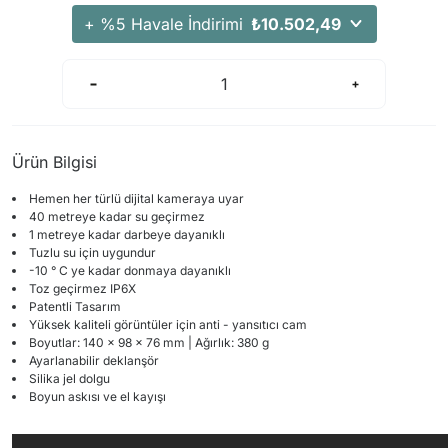
+ %5 Havale İndirimi
₺10.502,49
Ürün Bilgisi
Hemen her türlü dijital
kameraya
uyar
40
metreye kadar s
u geçirmez
1 metreye kadar
darbeye dayanıklı
Tuzlu su
için uygundur
-10 ° C
ye kadar donmaya dayanıklı
Toz geçirmez
IP6X
P
atentli
Tasarım
Yüksek kaliteli
görüntüler için
anti -
yansıtıcı cam
Boyutlar:
140
x 98 x
76
mm
|
Ağırlık
:
380 g
Ayarlanabilir
deklanşör
Silika jel
dolgu
Boyun
askısı
ve
el kayışı