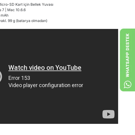
icro
-
SD Kart
için Bellek
Yuvası
s
7
|
Mac
10.6.6
 mAh
yakl
.
99
g (batarya olmadan
)