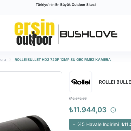
Türkiye'nin En Büyük Outdoor Sitesi
mera
ROLLEI BULLET HD2 720P 12MP SU GECIRMEZ KAMERA
ROLLEI BULL
₺12.572,66
₺11.944,03
+ %5 Havale İndirimi
₺11