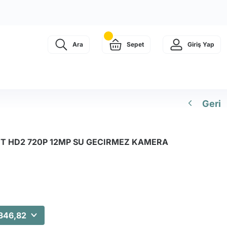
Ara
Sepet
Giriş Yap
Geri
ET HD2 720P 12MP SU GECIRMEZ KAMERA
.346,82