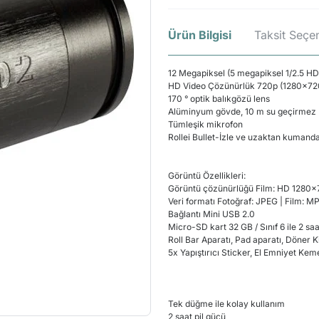
Ürün Bilgisi
Taksit Seçen
12
Megapiksel
(
5
megapiksel 1/2.5
HD
HD Video
Çözünürlük 720p
(
1280x7
170
°
optik
balıkgözü lens
Alüminyum
gövde
,
10
m
su geçirmez
Tümleşik mikrofon
Rollei
Bullet
-
İzle
ve uzaktan kumand
Görüntü Özellikleri:
Görüntü çözünürlüğü
Film
:
HD
1280x
Veri formatı
Fotoğraf
:
JPEG
|
Film
:
M
Bağlantı
Mini USB 2.0
Micro-SD kart
32
GB
/
Sınıf
6 ile
2
saa
Roll Bar
Aparatı
,
Pad
aparatı,
Döner
K
5x
Yapıştırıcı
Sticker
,
El
Emniyet
Keme
T
ek düğme
ile kolay kullanım
2 saat
pil gücü