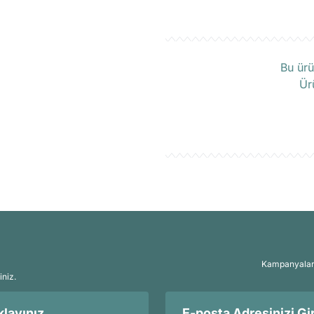
Ü
Bu ürü
Ür
Kampanyalar, 
iniz.
layınız