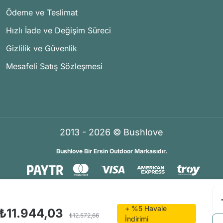
Ödeme ve Teslimat
Hızlı İade ve Değişim Süreci
Gizlilik ve Güvenlik
Mesafeli Satış Sözleşmesi
2013 - 2026 © Bushlove
Bushlove Bir Ersin Outdoor Markasıdır.
®
®
İKOMERS
/
IdeaSoft
Premium Partner
+ %5 Havale
₺11.944,03
₺12.572,66
İndirimi