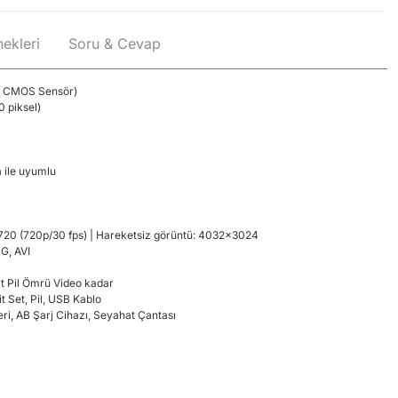
ekleri
Soru & Cevap
 CMOS Sensör
)
20
piksel
)
a
ile uyumlu
720
(
720p/30
fps
)
|
Hareketsiz görüntü
:
4032x3024
PG
,
AVI
t
Pil Ömrü
Video kadar
it
Set
,
Pil,
USB Kablo
ri
,
AB
Şarj Cihazı,
Seyahat Çantası