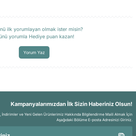
rün hakkında henüz soru sorulmamış.
nü ilk yorumlayan olmak ister misin?
ünü yorumla Hediye puan kazan!
Soru Sor
Yorum Yaz
Kampanyalarımızdan İlk Sizin Haberiniz Olsun!
İndirimler ve Yeni Gelen Ürünlerimiz Hakkında Bilgilendirme Maili Almak İçin
Aşağıdaki Bölüme E-posta Adresinizi Giriniz.