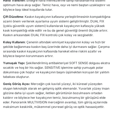
Hava Transferi
: Entegre hava menfezlerine sahip havalandırma sistemi
optimum hava akışı sağlar. Temiz hava, ısıyı ve nemi baştan uzaklaştırır ve
böylece başı ideal koşullarda tutar.
Çift Düzeltme
: Kaskın kayakçının kafasına yerleştirilmesinin kompaktlığına
azami önem verilerek ayarlama uyum sistemi geliştirilmiştir. DUAL FIX
(çoklu güvenlik uyum sistemi) kullanılarak kayakçının kafasıyla yüksek
kask kompaktlığı elde edilir ve bu da genel güvenliği önemli ölçüde artırır.
Kaskın arkasındaki DUAL FIX kontrolü çok kolay ve sezgiseldir.
Kolay Kullanım
: Çenenin altındaki emniyet kayışlarının kolay ve hızlı bir
şekilde bağlanması kaskın baş üzerinde daha iyi durmasını sağlar. Çarpma
sırasında kaskın kayakçının kafasında hareket etme riskini azaltır ve
böylece başının korunmasını artırır.
Yumuşak Yapı
: Şekillendirilmiş antibakteriyel SOFT SENSE dolgusu ekstra
sıcaklık ve hoş bir his sağlar. SENSITIVE işlemine sahip yumuşak polar
dokunması çok hoştur ve kayakçının başını üşümekten koruyan bir yalıtım
tabakası oluşturur.
Geniş Görüş Açısı
: Merceğin çok kavisli yüzeyi, iki küresel yüzeyden
oluşan teknolojik olarak en gelişmiş optik elemandır. Yuvarlak yüzey insan
gözüne daha iyi uyum sağlar, iletilen görüntünün bozulmasını ortadan
kaldırır ve böylece her kayakçının temiz, bozulmamış bir görüşünü elde
eder. Panoramik MULTIVISION merceğinin avantajı, tüm görüş açılarında
maksimum keskinlik, mükemmel çevresel görüş ve optik hassasiyettir.