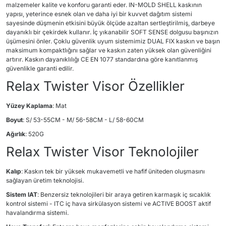
malzemeler kalite ve konforu garanti eder. IN-MOLD SHELL kaskının
yapısı, yeterince esnek olan ve daha iyi bir kuvvet dağıtım sistemi
sayesinde düşmenin etkisini büyük ölçüde azaltan sertleştirilmiş, darbeye
dayanıklı bir çekirdek kullanır. İç yıkanabilir SOFT SENSE dolgusu başınızın
üşümesini önler. Çoklu güvenlik uyum sistemimiz DUAL FIX kaskın ve başın
maksimum kompaktlığını sağlar ve kaskın zaten yüksek olan güvenliğini
artırır. Kaskın dayanıklılığı CE EN 1077 standardına göre kanıtlanmış
güvenlikle garanti edilir.
Relax Twister Visor Özellikler
Yüzey Kaplama
: Mat
Boyut
: S/ 53-55CM - M/ 56-58CM - L/ 58-60CM
Ağırlık
: 520G
Relax Twister Visor Teknolojiler
Kalıp
: Kaskın tek bir yüksek mukavemetli ve hafif üniteden oluşmasını
sağlayan üretim teknolojisi.
Sistem IAT
: Benzersiz teknolojileri bir araya getiren karmaşık iç sıcaklık
kontrol sistemi - ITC iç hava sirkülasyon sistemi ve ACTIVE BOOST aktif
havalandırma sistemi.