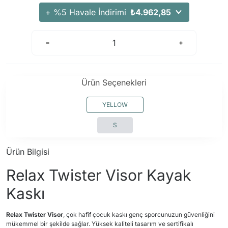
Arama Kurtarma Dronları
+ %5 Havale İndirimi
₺4.962,85
Arama Kurtarma Termal Kameraları
Arama Kurtarma Solunum Ekipmanları
Arama Kurtarma Sistemleri
Arama Kurtarma Bug Out Bag
Ürün Seçenekleri
Arama Kurtarma Eğitim Mankenleri
Arama Kurtarma Merdiveni
YELLOW
Arama Kurtarma İniş ve Emniyet Aletleri
S
Arama Kurtarma Kiti
Arama Kurtarma El Tipi Gpsler
Ürün Bilgisi
Arama Kurtarma Uydu İletişim Cihazları
Relax Twister Visor Kayak
Kaskı
Relax Twister Visor
, çok hafif çocuk kaskı genç sporcunuzun güvenliğini
mükemmel bir şekilde sağlar. Yüksek kaliteli tasarım ve sertifikalı