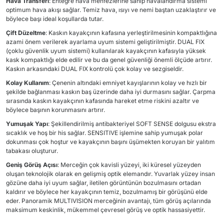
Hava Transferi
: Entegre hava menfezlerine sahip havalandırma sistemi
optimum hava akışı sağlar. Temiz hava, ısıyı ve nemi baştan uzaklaştırır ve
böylece başı ideal koşullarda tutar.
Çift Düzeltme
: Kaskın kayakçının kafasına yerleştirilmesinin kompaktlığına
azami önem verilerek ayarlama uyum sistemi geliştirilmiştir. DUAL FIX
(çoklu güvenlik uyum sistemi) kullanılarak kayakçının kafasıyla yüksek
kask kompaktlığı elde edilir ve bu da genel güvenliği önemli ölçüde artırır.
Kaskın arkasındaki DUAL FIX kontrolü çok kolay ve sezgiseldir.
Kolay Kullanım
: Çenenin altındaki emniyet kayışlarının kolay ve hızlı bir
şekilde bağlanması kaskın baş üzerinde daha iyi durmasını sağlar. Çarpma
sırasında kaskın kayakçının kafasında hareket etme riskini azaltır ve
böylece başının korunmasını artırır.
Yumuşak Yapı
: Şekillendirilmiş antibakteriyel SOFT SENSE dolgusu ekstra
sıcaklık ve hoş bir his sağlar. SENSITIVE işlemine sahip yumuşak polar
dokunması çok hoştur ve kayakçının başını üşümekten koruyan bir yalıtım
tabakası oluşturur.
Geniş Görüş Açısı
: Merceğin çok kavisli yüzeyi, iki küresel yüzeyden
oluşan teknolojik olarak en gelişmiş optik elemandır. Yuvarlak yüzey insan
gözüne daha iyi uyum sağlar, iletilen görüntünün bozulmasını ortadan
kaldırır ve böylece her kayakçının temiz, bozulmamış bir görüşünü elde
eder. Panoramik MULTIVISION merceğinin avantajı, tüm görüş açılarında
maksimum keskinlik, mükemmel çevresel görüş ve optik hassasiyettir.