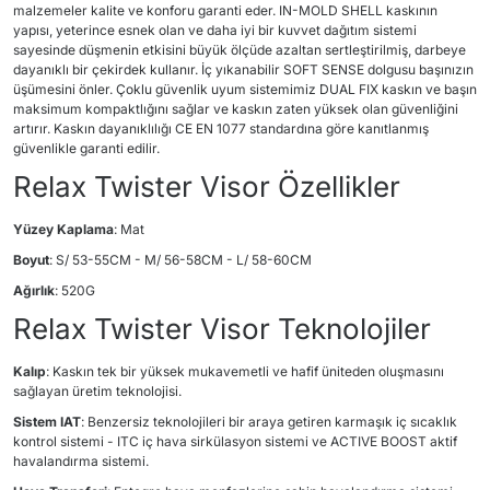
malzemeler kalite ve konforu garanti eder. IN-MOLD SHELL kaskının
yapısı, yeterince esnek olan ve daha iyi bir kuvvet dağıtım sistemi
sayesinde düşmenin etkisini büyük ölçüde azaltan sertleştirilmiş, darbeye
dayanıklı bir çekirdek kullanır. İç yıkanabilir SOFT SENSE dolgusu başınızın
üşümesini önler. Çoklu güvenlik uyum sistemimiz DUAL FIX kaskın ve başın
maksimum kompaktlığını sağlar ve kaskın zaten yüksek olan güvenliğini
artırır. Kaskın dayanıklılığı CE EN 1077 standardına göre kanıtlanmış
güvenlikle garanti edilir.
Relax Twister Visor Özellikler
Yüzey Kaplama
: Mat
Boyut
: S/ 53-55CM - M/ 56-58CM - L/ 58-60CM
Ağırlık
: 520G
Relax Twister Visor Teknolojiler
Kalıp
: Kaskın tek bir yüksek mukavemetli ve hafif üniteden oluşmasını
sağlayan üretim teknolojisi.
Sistem IAT
: Benzersiz teknolojileri bir araya getiren karmaşık iç sıcaklık
kontrol sistemi - ITC iç hava sirkülasyon sistemi ve ACTIVE BOOST aktif
havalandırma sistemi.