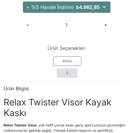
Arama Kurtarma Dronları
+ %5 Havale İndirimi
₺4.962,85
Arama Kurtarma Termal Kameraları
Arama Kurtarma Solunum Ekipmanları
Arama Kurtarma Sistemleri
Arama Kurtarma Bug Out Bag
Ürün Seçenekleri
Arama Kurtarma Eğitim Mankenleri
Arama Kurtarma Merdiveni
White
Arama Kurtarma İniş ve Emniyet Aletleri
S
Arama Kurtarma Kiti
Arama Kurtarma El Tipi Gpsler
Ürün Bilgisi
Arama Kurtarma Uydu İletişim Cihazları
Relax Twister Visor Kayak
Kaskı
Relax Twister Visor
, çok hafif çocuk kaskı genç sporcunuzun güvenliğini
mükemmel bir şekilde sağlar. Yüksek kaliteli tasarım ve sertifikalı