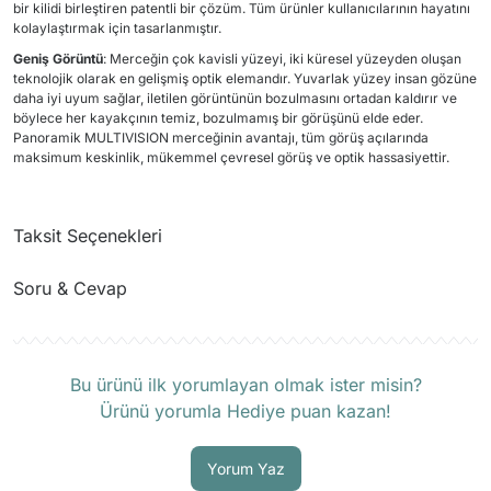
bir kilidi birleştiren patentli bir çözüm. Tüm ürünler kullanıcılarının hayatını
kolaylaştırmak için tasarlanmıştır.
Geniş Görüntü
: Merceğin çok kavisli yüzeyi, iki küresel yüzeyden oluşan
teknolojik olarak en gelişmiş optik elemandır. Yuvarlak yüzey insan gözüne
daha iyi uyum sağlar, iletilen görüntünün bozulmasını ortadan kaldırır ve
böylece her kayakçının temiz, bozulmamış bir görüşünü elde eder.
Panoramik MULTIVISION merceğinin avantajı, tüm görüş açılarında
maksimum keskinlik, mükemmel çevresel görüş ve optik hassasiyettir.
Taksit Seçenekleri
Soru & Cevap
Ürün hakkında henüz soru sorulmamış.
Bu ürünü ilk yorumlayan olmak ister misin?
Ürünü yorumla Hediye puan kazan!
Soru Sor
Yorum Yaz