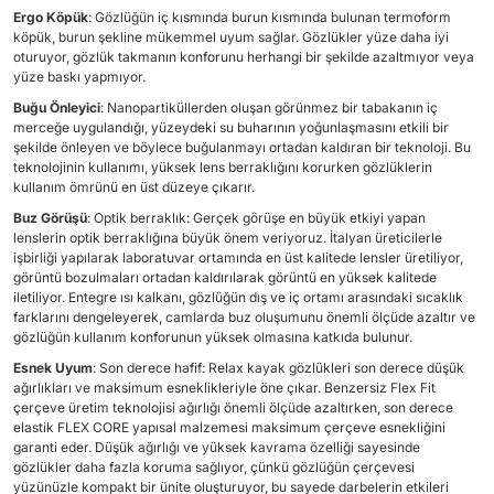
Ergo Köpük
: Gözlüğün iç kısmında burun kısmında bulunan termoform
köpük, burun şekline mükemmel uyum sağlar. Gözlükler yüze daha iyi
oturuyor, gözlük takmanın konforunu herhangi bir şekilde azaltmıyor veya
yüze baskı yapmıyor.
Buğu Önleyici
: Nanopartiküllerden oluşan görünmez bir tabakanın iç
merceğe uygulandığı, yüzeydeki su buharının yoğunlaşmasını etkili bir
şekilde önleyen ve böylece buğulanmayı ortadan kaldıran bir teknoloji. Bu
teknolojinin kullanımı, yüksek lens berraklığını korurken gözlüklerin
kullanım ömrünü en üst düzeye çıkarır.
Buz Görüşü
: Optik berraklık: Gerçek görüşe en büyük etkiyi yapan
lenslerin optik berraklığına büyük önem veriyoruz. İtalyan üreticilerle
işbirliği yapılarak laboratuvar ortamında en üst kalitede lensler üretiliyor,
görüntü bozulmaları ortadan kaldırılarak görüntü en yüksek kalitede
iletiliyor. Entegre ısı kalkanı, gözlüğün dış ve iç ortamı arasındaki sıcaklık
farklarını dengeleyerek, camlarda buz oluşumunu önemli ölçüde azaltır ve
gözlüğün kullanım konforunun yüksek olmasına katkıda bulunur.
Esnek Uyum
: Son derece hafif: Relax kayak gözlükleri son derece düşük
ağırlıkları ve maksimum esneklikleriyle öne çıkar. Benzersiz Flex Fit
çerçeve üretim teknolojisi ağırlığı önemli ölçüde azaltırken, son derece
elastik FLEX CORE yapısal malzemesi maksimum çerçeve esnekliğini
garanti eder. Düşük ağırlığı ve yüksek kavrama özelliği sayesinde
gözlükler daha fazla koruma sağlıyor, çünkü gözlüğün çerçevesi
yüzünüzle kompakt bir ünite oluşturuyor, bu sayede darbelerin etkileri