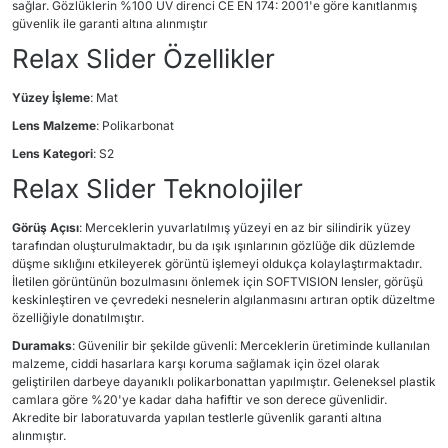
sağlar. Gözlüklerin %100 UV direnci CE EN 174: 2001'e göre kanıtlanmış
güvenlik ile garanti altına alınmıştır
Relax Slider Özellikler
Yüzey İşleme
: Mat
Lens Malzeme
: Polikarbonat
Lens Kategori
: S2
Relax Slider Teknolojiler
Görüş Açısı
: Merceklerin yuvarlatılmış yüzeyi en az bir silindirik yüzey
tarafından oluşturulmaktadır, bu da ışık ışınlarının gözlüğe dik düzlemde
düşme sıklığını etkileyerek görüntü işlemeyi oldukça kolaylaştırmaktadır.
İletilen görüntünün bozulmasını önlemek için SOFTVISION lensler, görüşü
keskinleştiren ve çevredeki nesnelerin algılanmasını artıran optik düzeltme
özelliğiyle donatılmıştır.
Duramaks
: Güvenilir bir şekilde güvenli: Merceklerin üretiminde kullanılan
malzeme, ciddi hasarlara karşı koruma sağlamak için özel olarak
geliştirilen darbeye dayanıklı polikarbonattan yapılmıştır. Geleneksel plastik
camlara göre %20'ye kadar daha hafiftir ve son derece güvenlidir.
Akredite bir laboratuvarda yapılan testlerle güvenlik garanti altına
alınmıştır.