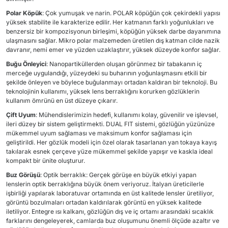
Polar Köpük
: Çok yumuşak ve narin. POLAR köpüğün çok çekirdekli yapısı
yüksek stabilite ile karakterize edilir. Her katmanın farklı yoğunlukları ve
benzersiz bir kompozisyonun birleşimi, köpüğün yüksek darbe dayanımına
ulaşmasını sağlar. Mikro polar malzemeden üretilen dış katman cilde nazik
davranır, nemi emer ve yüzden uzaklaştırır, yüksek düzeyde konfor sağlar.
Buğu Önleyici
: Nanopartiküllerden oluşan görünmez bir tabakanın iç
merceğe uygulandığı, yüzeydeki su buharının yoğunlaşmasını etkili bir
şekilde önleyen ve böylece buğulanmayı ortadan kaldıran bir teknoloji. Bu
teknolojinin kullanımı, yüksek lens berraklığını korurken gözlüklerin
kullanım ömrünü en üst düzeye çıkarır.
Çift Uyum
: Mühendislerimizin hedefi, kullanımı kolay, güvenilir ve işlevsel,
ileri düzey bir sistem geliştirmekti. DUAL FIT sistemi, gözlüğün yüzünüze
mükemmel uyum sağlaması ve maksimum konfor sağlaması için
geliştirildi. Her gözlük modeli için özel olarak tasarlanan yan tokaya kayış
takılarak esnek çerçeve yüze mükemmel şekilde yapışır ve kaskla ideal
kompakt bir ünite oluşturur.
Buz Görüşü
: Optik berraklık: Gerçek görüşe en büyük etkiyi yapan
lenslerin optik berraklığına büyük önem veriyoruz. İtalyan üreticilerle
işbirliği yapılarak laboratuvar ortamında en üst kalitede lensler üretiliyor,
görüntü bozulmaları ortadan kaldırılarak görüntü en yüksek kalitede
iletiliyor. Entegre ısı kalkanı, gözlüğün dış ve iç ortamı arasındaki sıcaklık
farklarını dengeleyerek, camlarda buz oluşumunu önemli ölçüde azaltır ve