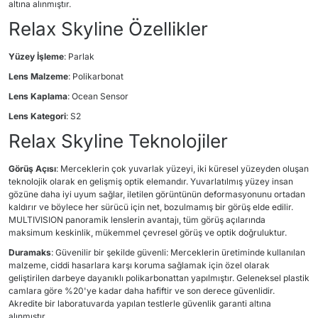
altına alınmıştır.
Relax Skyline Özellikler
Yüzey İşleme
: Parlak
Lens Malzeme
: Polikarbonat
Lens Kaplama
: Ocean Sensor
Lens Kategori
: S2
Relax Skyline Teknolojiler
Görüş Açısı
: Merceklerin çok yuvarlak yüzeyi, iki küresel yüzeyden oluşan
teknolojik olarak en gelişmiş optik elemandır. Yuvarlatılmış yüzey insan
gözüne daha iyi uyum sağlar, iletilen görüntünün deformasyonunu ortadan
kaldırır ve böylece her sürücü için net, bozulmamış bir görüş elde edilir.
MULTIVISION panoramik lenslerin avantajı, tüm görüş açılarında
maksimum keskinlik, mükemmel çevresel görüş ve optik doğruluktur.
Duramaks
: Güvenilir bir şekilde güvenli: Merceklerin üretiminde kullanılan
malzeme, ciddi hasarlara karşı koruma sağlamak için özel olarak
geliştirilen darbeye dayanıklı polikarbonattan yapılmıştır. Geleneksel plastik
camlara göre %20'ye kadar daha hafiftir ve son derece güvenlidir.
Akredite bir laboratuvarda yapılan testlerle güvenlik garanti altına
alınmıştır.