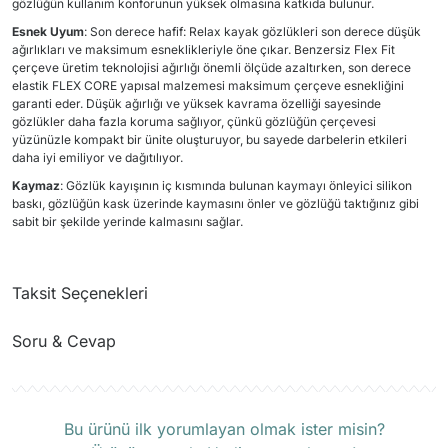
gözlüğün kullanım konforunun yüksek olmasına katkıda bulunur.
Esnek Uyum
: Son derece hafif: Relax kayak gözlükleri son derece düşük
ağırlıkları ve maksimum esneklikleriyle öne çıkar. Benzersiz Flex Fit
çerçeve üretim teknolojisi ağırlığı önemli ölçüde azaltırken, son derece
elastik FLEX CORE yapısal malzemesi maksimum çerçeve esnekliğini
garanti eder. Düşük ağırlığı ve yüksek kavrama özelliği sayesinde
gözlükler daha fazla koruma sağlıyor, çünkü gözlüğün çerçevesi
yüzünüzle kompakt bir ünite oluşturuyor, bu sayede darbelerin etkileri
daha iyi emiliyor ve dağıtılıyor.
Kaymaz
: Gözlük kayışının iç kısmında bulunan kaymayı önleyici silikon
baskı, gözlüğün kask üzerinde kaymasını önler ve gözlüğü taktığınız gibi
sabit bir şekilde yerinde kalmasını sağlar.
Taksit Seçenekleri
Soru & Cevap
Ürün hakkında henüz soru sorulmamış.
Bu ürünü ilk yorumlayan olmak ister misin?