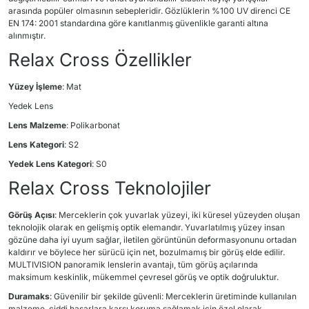
arasında popüler olmasının sebepleridir. Gözlüklerin %100 UV direnci CE
EN 174: 2001 standardına göre kanıtlanmış güvenlikle garanti altına
alınmıştır.
Relax Cross Özellikler
Yüzey İşleme
: Mat
Yedek Lens
Lens Malzeme
: Polikarbonat
Lens Kategori
: S2
Yedek Lens Kategori
: S0
Relax Cross Teknolojiler
Görüş Açısı
: Merceklerin çok yuvarlak yüzeyi, iki küresel yüzeyden oluşan
teknolojik olarak en gelişmiş optik elemandır. Yuvarlatılmış yüzey insan
gözüne daha iyi uyum sağlar, iletilen görüntünün deformasyonunu ortadan
kaldırır ve böylece her sürücü için net, bozulmamış bir görüş elde edilir.
MULTIVISION panoramik lenslerin avantajı, tüm görüş açılarında
maksimum keskinlik, mükemmel çevresel görüş ve optik doğruluktur.
Duramaks
: Güvenilir bir şekilde güvenli: Merceklerin üretiminde kullanılan
malzeme, ciddi hasarlara karşı koruma sağlamak için özel olarak