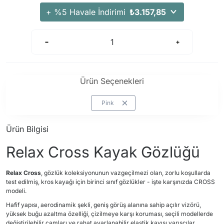
+ %5 Havale İndirimi
₺3.157,85
Ürün Seçenekleri
Pink
Ürün Bilgisi
Relax Cross Kayak Gözlüğü
Relax Cross
, gözlük koleksiyonunun vazgeçilmezi olan, zorlu koşullarda
test edilmiş, kros kayağı için birinci sınıf gözlükler - işte karşınızda CROSS
modeli.
Hafif yapısı, aerodinamik şekli, geniş görüş alanına sahip açılır vizörü,
yüksek buğu azaltma özelliği, çizilmeye karşı koruması, seçili modellerde
değiştirilebilir camları ve rahat ayarlanabilir elastik kayışı yarışçılar