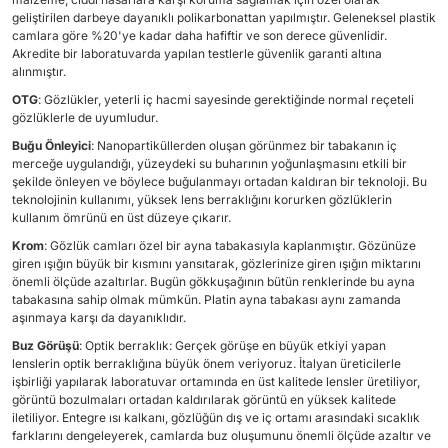
geliştirilen darbeye dayanıklı polikarbonattan yapılmıştır. Geleneksel plastik
camlara göre %20'ye kadar daha hafiftir ve son derece güvenlidir.
Akredite bir laboratuvarda yapılan testlerle güvenlik garanti altına
alınmıştır.
OTG
: Gözlükler, yeterli iç hacmi sayesinde gerektiğinde normal reçeteli
gözlüklerle de uyumludur.
Buğu Önleyici
: Nanopartiküllerden oluşan görünmez bir tabakanın iç
merceğe uygulandığı, yüzeydeki su buharının yoğunlaşmasını etkili bir
şekilde önleyen ve böylece buğulanmayı ortadan kaldıran bir teknoloji. Bu
teknolojinin kullanımı, yüksek lens berraklığını korurken gözlüklerin
kullanım ömrünü en üst düzeye çıkarır.
Krom
: Gözlük camları özel bir ayna tabakasıyla kaplanmıştır. Gözünüze
giren ışığın büyük bir kısmını yansıtarak, gözlerinize giren ışığın miktarını
önemli ölçüde azaltırlar. Bugün gökkuşağının bütün renklerinde bu ayna
tabakasına sahip olmak mümkün. Platin ayna tabakası aynı zamanda
aşınmaya karşı da dayanıklıdır.
Buz Görüşü
: Optik berraklık: Gerçek görüşe en büyük etkiyi yapan
lenslerin optik berraklığına büyük önem veriyoruz. İtalyan üreticilerle
işbirliği yapılarak laboratuvar ortamında en üst kalitede lensler üretiliyor,
görüntü bozulmaları ortadan kaldırılarak görüntü en yüksek kalitede
iletiliyor. Entegre ısı kalkanı, gözlüğün dış ve iç ortamı arasındaki sıcaklık
farklarını dengeleyerek, camlarda buz oluşumunu önemli ölçüde azaltır ve