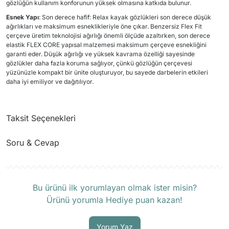
gözlüğün kullanım konforunun yüksek olmasına katkıda bulunur.
Esnek Yapı
: Son derece hafif: Relax kayak gözlükleri son derece düşük
ağırlıkları ve maksimum esneklikleriyle öne çıkar. Benzersiz Flex Fit
çerçeve üretim teknolojisi ağırlığı önemli ölçüde azaltırken, son derece
elastik FLEX CORE yapısal malzemesi maksimum çerçeve esnekliğini
garanti eder. Düşük ağırlığı ve yüksek kavrama özelliği sayesinde
gözlükler daha fazla koruma sağlıyor, çünkü gözlüğün çerçevesi
yüzünüzle kompakt bir ünite oluşturuyor, bu sayede darbelerin etkileri
daha iyi emiliyor ve dağıtılıyor.
Taksit Seçenekleri
Soru & Cevap
Ürün hakkında henüz soru sorulmamış.
Bu ürünü ilk yorumlayan olmak ister misin?
Ürünü yorumla Hediye puan kazan!
Soru Sor
Yorum Yaz