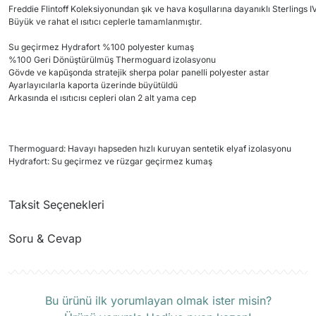
Freddie Flintoff Koleksiyonundan şık ve hava koşullarına dayanıklı Sterlings 
Büyük ve rahat el ısıtıcı ceplerle tamamlanmıştır.
Su geçirmez Hydrafort %100 polyester kumaş
%100 Geri Dönüştürülmüş Thermoguard izolasyonu
Gövde ve kapüşonda stratejik sherpa polar panelli polyester astar
Ayarlayıcılarla kaporta üzerinde büyütüldü
Arkasında el ısıtıcısı cepleri olan 2 alt yama cep
Thermoguard: Havayı hapseden hızlı kuruyan sentetik elyaf izolasyonu
Hydrafort: Su geçirmez ve rüzgar geçirmez kumaş
Taksit Seçenekleri
Soru & Cevap
Ürün hakkında henüz soru sorulmamış.
Bu ürünü ilk yorumlayan olmak ister misin?