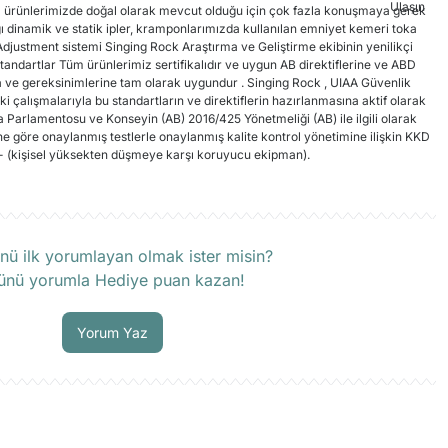
m ürünlerimizde doğal olarak mevcut olduğu için çok fazla konuşmaya gerek
ğı dinamik ve statik ipler, kramponlarımızda kullanılan emniyet kemeri toka
justment sistemi Singing Rock Araştırma ve Geliştirme ekibinin yenilikçi
Standartlar Tüm ürünlerimiz sertifikalıdır ve uygun AB direktiflerine ve ABD
a ve gereksinimlerine tam olarak uygundur . Singing Rock , UIAA Güvenlik
alışmalarıyla bu standartların ve direktiflerin hazırlanmasına aktif olarak
Parlamentosu ve Konseyin (AB) 2016/425 Yönetmeliği (AB) ile ilgili olarak
e göre onaylanmış testlerle onaylanmış kalite kontrol yönetimine ilişkin KKD
ir.- (kişisel yüksekten düşmeye karşı koruyucu ekipman).
rün hakkında henüz soru sorulmamış.
nü ilk yorumlayan olmak ister misin?
ünü yorumla Hediye puan kazan!
Soru Sor
Yorum Yaz