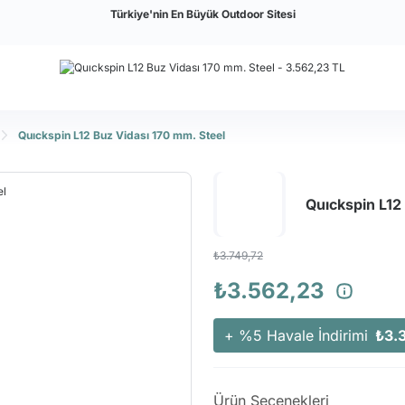
Türkiye'nin En Büyük Outdoor Sitesi
Quıckspin L12 Buz Vidası 170 mm. Steel
Quıckspin L12
₺3.749,72
₺3.562,23
+ %5 Havale İndirimi
₺3.
Ürün Seçenekleri