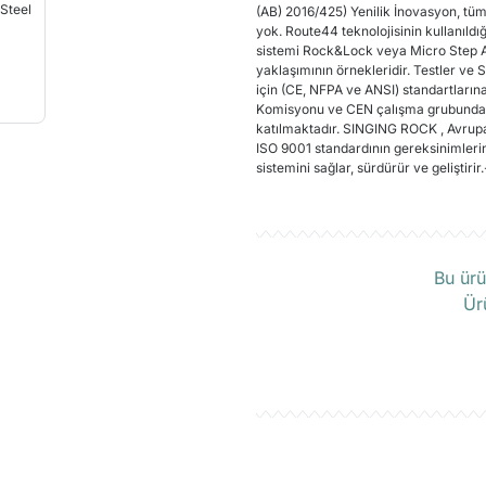
(AB) 2016/425) Yenilik İnovasyon, tü
yok. Route44 teknolojisinin kullanıldı
sistemi Rock&Lock veya Micro Step Ad
yaklaşımının örnekleridir. Testler ve 
için (CE, NFPA ve ANSI) standartların
Komisyonu ve CEN çalışma grubundaki ç
katılmaktadır. SINGING ROCK , Avrupa 
ISO 9001 standardının gereksinimlerin
sistemini sağlar, sürdürür ve geliştir
Ü
Bu ürü
Ür