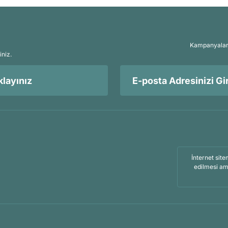
Kampanyalar, 
iniz.
layınız
İnternet site
edilmesi am