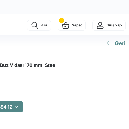
Ara
Sepet
Giriş Yap
Geri
 Buz Vidası 170 mm. Steel
384,12