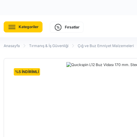
Kategoriler
Fırsatlar
Anasayfa
Tırmanış & İş Güvenliği
Çığ ve Buz Emniyet Malzemeleri
%5 İNDİRİMLİ