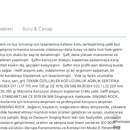
ekleri
Soru & Cevap
ı ve buz tırmanışı için tasarlanmış katlanır kollu sertleştirilmiş çelik buz
 gelişmiş tırmanma sırasında vidalamayı daha kolay ve daha hızlı hale getirir ·
utuş için oluklu bir sap ile donatılmıştır · Şaft, daha yüksek mukavemet ve
 çelikten yapılmıştır · Şaftın korozyon önleyici kaplaması paslanmaya karşı
eli keskin diş, geçişleri kolaylaştırır · Şaftın ince profili aşırı donmuş buzda
 sağlar · Hafif alaşımlı askı, vidalanırken iyi bir ergonomi sağlamak, bir
ki karabinayı klipslemek için tasarlanmıştır. · Vida üç farklı uzunlukta
r - mavi, sarı, gri) TEKNİK ÖZELLİKLER KOD UZUNLUK AĞIRLIK SERTİFİKA
303SX 017 / L17 170 mm 135 gr CE 1019, EN 568 RK303SX 022 / L22 220 mm
, 135, 160 gr Malzeme Korozyon önleyici kaplamalı CrMo çelik, hafif alaşım,
mm STANDARTLAR CE 1019 EN 568 Singingrock Hakkında. SINGING ROCK ,
 kurtarma için tırmanma ekipmanı ve profesyonel koruyucu ekipman
. SINGING ROCK , dağların, kayaların, mağaraların dikey dünyasında, yüksekte
ilde hareket etmeyi mümkün kılan ürünleri geliştiren ve sunan, uluslararası
rına sahiptir. Bilgi ve Deneyim Singing Rock'taki tüm faaliyetler, yüksekten
nların geliştirilmesi, üretimi ve satışına özel önem verilerek ISO 9001
altında yürütülür (Avrupa Parlamentosu ve Konseyi'nin Modül D Yönetmeliği