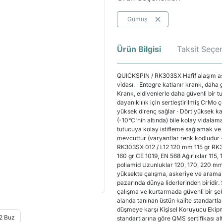
Gümüş
Ürün Bilgisi
Taksit Seçen
QUICKSPIN / RK303SX Hafif alaşım askıl
vidası. · Entegre katlanır krank, daha
Krank, eldivenlerle daha güvenli bir t
dayanıklılık için sertleştirilmiş CrMo
yüksek direnç sağlar · Dört yüksek kalit
(-10°C'nin altında) bile kolay vidalama
tutucuya kolay istifleme sağlamak ve i
mevcuttur (varyantlar renk kodludu
RK303SX 012 / L12 120 mm 115 gr RK
160 gr CE 1019, EN 568 Ağırlıklar 115
poliamid Uzunluklar 120, 170, 220 
yüksekte çalışma, askeriye ve arama
pazarında dünya liderlerinden biridir
çalışma ve kurtarmada güvenli bir şek
alanda tanınan üstün kalite standartla
düşmeye karşı Kişisel Koruyucu Ekipma
standartlarına göre QMS sertifikası 