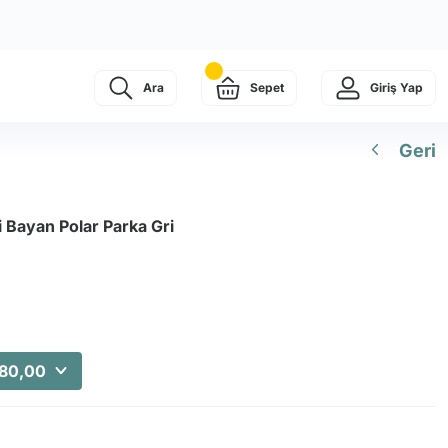
Ara
Sepet
Giriş Yap
Geri
 Bayan Polar Parka Gri
180,00