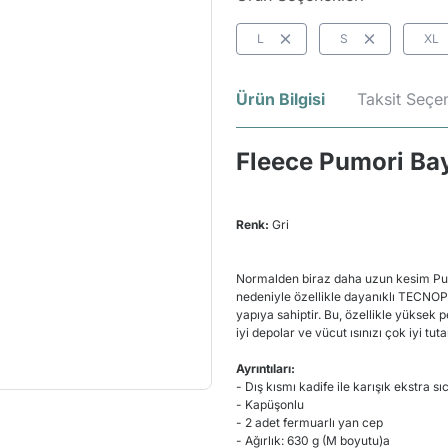
L
S
XL
Ürün Bilgisi
Taksit Seçen
Fleece Pumori Ba
Renk:
Gri
Normalden biraz daha uzun kesim Pumo
nedeniyle özellikle dayanıklı TECNOPI
yapıya sahiptir. Bu, özellikle yüksek 
iyi depolar ve vücut ısınızı çok iyi tuta
Ayrıntıları:
- Dış kısmı kadife ile karışık ekstra
- Kapüşonlu
- 2 adet fermuarlı yan cep
- Ağırlık: 630 g (M boyutu)a