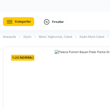
Kategoriler
Fırsatlar
Anasayfa
Giyim
Mont, Yağmurluk, Ceket
Kadın Mont Ceket
%20 İNDİRİMLİ