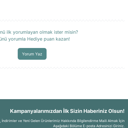
rün hakkında henüz soru sorulmamış.
nü ilk yorumlayan olmak ister misin?
ünü yorumla Hediye puan kazan!
Soru Sor
Yorum Yaz
Kampanyalarımızdan İlk Sizin Haberiniz Olsun!
İndirimler ve Yeni Gelen Ürünlerimiz Hakkında Bilgilendirme Maili Almak İçin
Aşağıdaki Bölüme E-posta Adresinizi Giriniz.