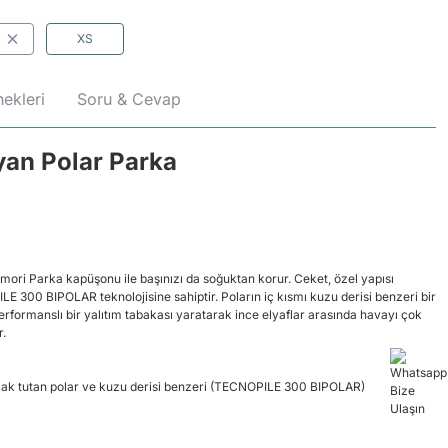
XS
ekleri
Soru & Cevap
yan Polar Parka
ri Parka kapüşonu ile başınızı da soğuktan korur. Ceket, özel yapısı
LE 300 BIPOLAR teknolojisine sahiptir. Poların iç kısmı kuzu derisi benzeri bir
performanslı bir yalıtım tabakası yaratarak ince elyaflar arasında havayı çok
r.
 sıcak tutan polar ve kuzu derisi benzeri (TECNOPILE 300 BIPOLAR)