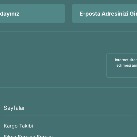
layınız
İnternet site
edilmesi am
Sayfalar
Kargo Takibi
Sıkça Sorulan Sorular