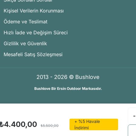
Kişisel Verilerin Korunması
Ödeme ve Teslimat
Hızlı İade ve Değişim Süreci
Gizlilik ve Güvenlik
Mesafeli Satış Sözleşmesi
2013 - 2026 © Bushlove
Bushlove Bir Ersin Outdoor Markasıdır.
®
®
İKOMERS
/
IdeaSoft
Premium Partner
+ %5 Havale
₺4.400,00
₺5.500,00
İndirimi