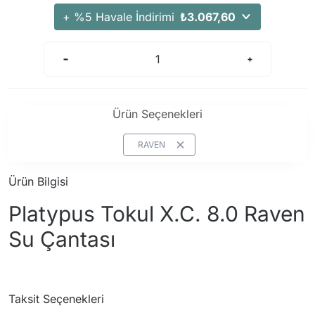
Arama Kurtarma Dronları
+ %5 Havale İndirimi
₺3.067,60
Arama Kurtarma Termal Kameraları
Arama Kurtarma Solunum Ekipmanları
Arama Kurtarma Sistemleri
Arama Kurtarma Bug Out Bag
Ürün Seçenekleri
Arama Kurtarma Eğitim Mankenleri
Arama Kurtarma Merdiveni
RAVEN
Arama Kurtarma İniş ve Emniyet Aletleri
Ürün Bilgisi
Arama Kurtarma Kiti
Platypus Tokul X.C. 8.0 Raven
Arama Kurtarma El Tipi Gpsler
Arama Kurtarma Uydu İletişim Cihazları
Su Çantası
Taksit Seçenekleri