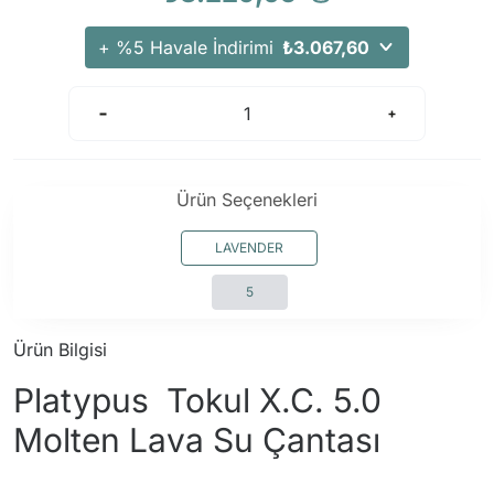
Arama Kurtarma Dronları
+ %5 Havale İndirimi
₺3.067,60
Arama Kurtarma Termal Kameraları
Arama Kurtarma Solunum Ekipmanları
Arama Kurtarma Sistemleri
Arama Kurtarma Bug Out Bag
Arama Kurtarma Eğitim Mankenleri
Ürün Seçenekleri
Arama Kurtarma Merdiveni
LAVENDER
Arama Kurtarma İniş ve Emniyet Aletleri
Arama Kurtarma Kiti
5
Arama Kurtarma El Tipi Gpsler
Ürün Bilgisi
Arama Kurtarma Uydu İletişim Cihazları
Platypus Tokul X.C. 5.0
Molten Lava Su Çantası