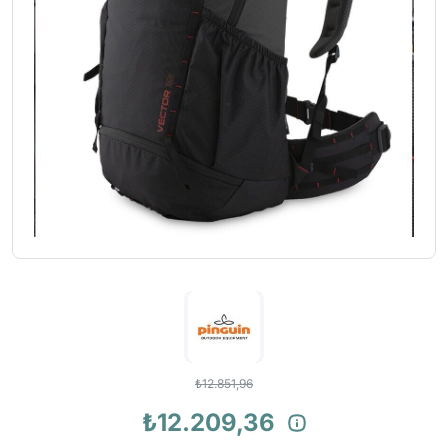
₺12.851,96
₺12.209,36