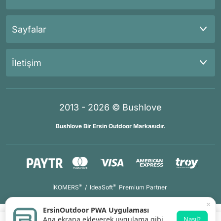
Sayfalar
İletişim
2013 - 2026 © Bushlove
Bushlove Bir Ersin Outdoor Markasıdır.
®
®
İKOMERS
/
IdeaSoft
Premium Partner
×
ErsinOutdoor PWA Uygulaması
Ana ekrana ekleyerek uygulama gibi
Nasıl?