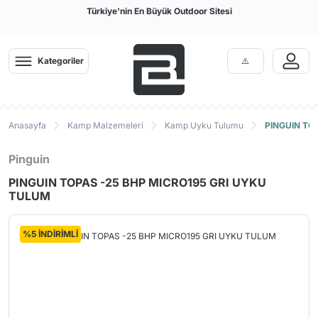
Türkiye'nin En Büyük Outdoor Sitesi
Kategoriler
Anasayfa
Kamp Malzemeleri
Kamp Uyku Tulumu
PINGUIN TO
Pinguin
PINGUIN TOPAS -25 BHP MICRO195 GRI UYKU
TULUM
%5 İNDİRİMLİ