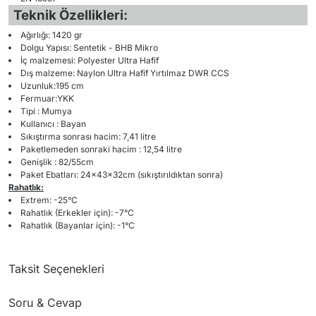
Teknik Özellikleri:
Ağırlığı: 1420 gr
Dolgu Yapısı: Sentetik - BHB Mikro
İç malzemesi: Polyester Ultra Hafif
Dış malzeme: Naylon Ultra Hafif Yırtılmaz DWR CCS
Uzunluk:195 cm
Fermuar:YKK
Tipi : Mumya
Kullanıcı : Bayan
Sıkıştırma sonrası hacim: 7,41 litre
Paketlemeden sonraki hacim : 12,54 litre
Genişlik : 82/55cm
Paket Ebatları: 24x43x32cm (sıkıştırıldıktan sonra)
Rahatlık:
Extrem: -25°C
Rahatlık (Erkekler için): -7°C
Rahatlık (Bayanlar için): -1°C
Taksit Seçenekleri
Soru & Cevap