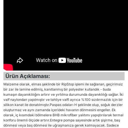
Ürün Açıklaması:
Malzeme olarak, elmas şeklinde bir RipStop işlemi ile sağlanan, geçirimsiz
bir zar ile lamine edilmiş, kanıtlanmış bir polyester kullandık - buda
kumaşın dayanıklılığını artırır ve yırtılma durumunda dayanıklılığı sağlar. İki
valf naylondan yapılmıştır ve tahliye valfi ayrıca %100 sızdırmazlık için bir
silikon kanat ile donatılmıştır.Paspas odaları H şeklinde olup, soğuk derzler
oluşturmaz ve aynı zamanda içerideki havanın dönmesini engeller. Ek
olarak, iç kısımdaki bölmelere BHB mikrofiber yalıtımı yapıştırılarak termal
konforu önemli ölçüde artırır.Entegre pompa sayesinde artık şişirme, baş
dönmesi veya baş dönmesi ile uğraşmanıza gerek kalmayacak. Sadece