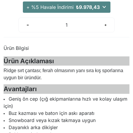
Arama Kurtarma Dronları
+ %5 Havale İndirimi
₺9.978,43
Arama Kurtarma Termal Kameraları
Arama Kurtarma Solunum Ekipmanları
Arama Kurtarma Sistemleri
Arama Kurtarma Bug Out Bag
Ürün Bilgisi
Arama Kurtarma Eğitim Mankenleri
Ürün Açıklaması
Arama Kurtarma Merdiveni
Arama Kurtarma İniş ve Emniyet Aletleri
Ridge sırt çantası; ferah olmasının yanı sıra kış sporlarına
uygun bir üründür.
Arama Kurtarma Kiti
Avantajları
Arama Kurtarma El Tipi Gpsler
Arama Kurtarma Uydu İletişim Cihazları
Geniş ön cep (çığ ekipmanlarına hızlı ve kolay ulaşım
için)
Buz kazması ve baton için askı aparatı
Snowboard veya kızak takmaya uygun
Dayanıklı arka dikişler