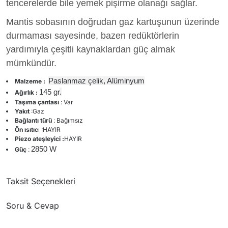
tencerelerde bile yemek pişirme olanağı sağlar.
Mantis sobasının doğrudan gaz kartuşunun üzerinde
durmaması sayesinde, bazen redüktörlerin
yardımıyla çeşitli kaynaklardan güç almak
mümkündür.
Paslanmaz çelik, Alüminyum
Malzeme :
145 gr
.
Ağırlık :
Taşıma çantası
: Var
Yakıt
:Gaz
Bağlantı türü
: Bağımsız
Ön ısıtıc
ı :HAYIR
Piezo ateşleyici :
HAYIR
2850 W
Güç
:
Taksit Seçenekleri
Soru & Cevap