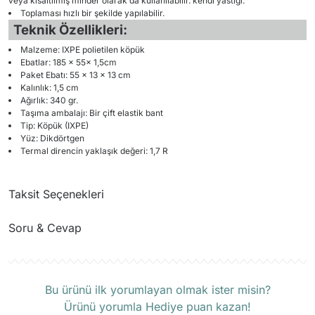
veya kısaltılmış minder olarak da kullanılabilir. kendi yastığı.
Toplaması hızlı bir şekilde yapılabilir.
Teknik Özellikleri:
Malzeme: IXPE polietilen köpük
Ebatlar: 185 x 55x 1,5cm
Paket Ebatı: 55 x 13 x 13 cm
Kalınlık: 1,5 cm
Ağırlık: 340 gr.
Taşıma ambalajı: Bir çift elastik bant
Tip: Köpük (IXPE)
Yüz: Dikdörtgen
Termal direncin yaklaşık değeri: 1,7 R
Taksit Seçenekleri
Soru & Cevap
Ürün hakkında henüz soru sorulmamış.
Bu ürünü ilk yorumlayan olmak ister misin?
Ürünü yorumla Hediye puan kazan!