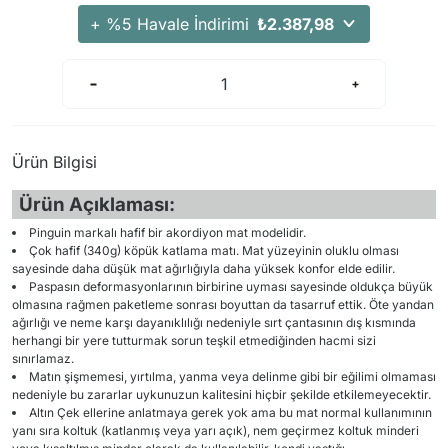
+ %5 Havale İndirimi
₺2.387,98
Ürün Bilgisi
Ürün Açıklaması:
Pinguin markalı hafif bir akordiyon mat modelidir.
Çok hafif (340g) köpük katlama matı. Mat yüzeyinin oluklu olması
sayesinde daha düşük mat ağırlığıyla daha yüksek konfor elde edilir.
Paspasın deformasyonlarının birbirine uyması sayesinde oldukça büyük
olmasına rağmen paketleme sonrası boyuttan da tasarruf ettik. Öte yandan
ağırlığı ve neme karşı dayanıklılığı nedeniyle sırt çantasının dış kısmında
herhangi bir yere tutturmak sorun teşkil etmediğinden hacmi sizi
sınırlamaz.
Matın şişmemesi, yırtılma, yanma veya delinme gibi bir eğilimi olmaması
nedeniyle bu zararlar uykunuzun kalitesini hiçbir şekilde etkilemeyecektir.
Altın Çek ellerine anlatmaya gerek yok ama bu mat normal kullanımının
yanı sıra koltuk (katlanmış veya yarı açık), nem geçirmez koltuk minderi