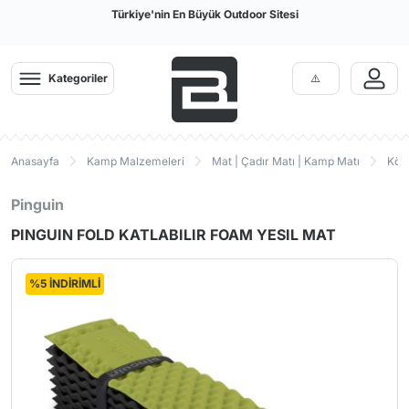
Türkiye'nin En Büyük Outdoor Sitesi
Kategoriler
Anasayfa
Kamp Malzemeleri
Mat | Çadır Matı | Kamp Matı
Köp
Pinguin
PINGUIN FOLD KATLABILIR FOAM YESIL MAT
%5 İNDİRİMLİ