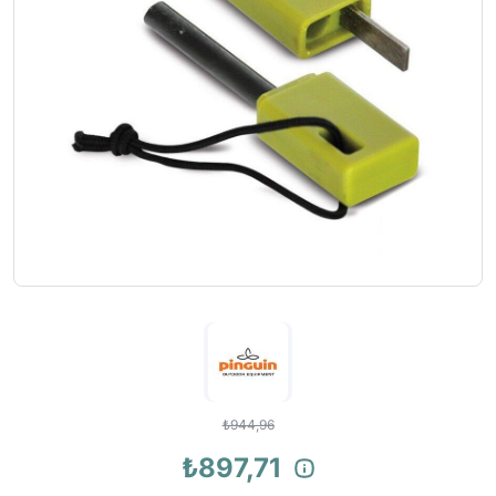
₺944,96
₺897,71