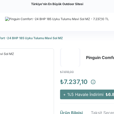
Türkiye'nin En Büyük Outdoor Sitesi
fort -24 BHP 185 Uyku Tulumu Mavi Sol MZ
Pinguin Comf
₺7.618,00
₺7.237,10
+ %5 Havale İndirimi
₺6.
Ürün Bilgisi
Taksit Seçen