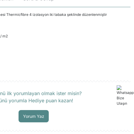
esi Thermicfibre 4 izolasyon iki tabaka şeklinde düzenlenmiştir
 / m2
rün hakkında henüz soru sorulmamış.
nü ilk yorumlayan olmak ister misin?
ünü yorumla Hediye puan kazan!
Soru Sor
Yorum Yaz