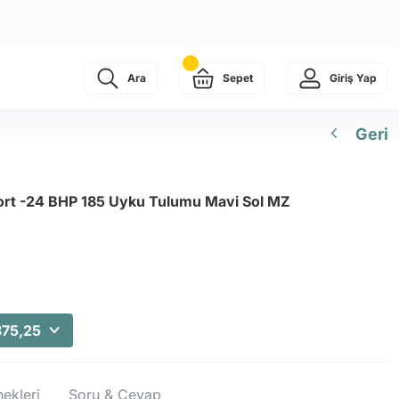
Ara
Sepet
Giriş Yap
Geri
ort -24 BHP 185 Uyku Tulumu Mavi Sol MZ
875,25
ekleri
Soru & Cevap