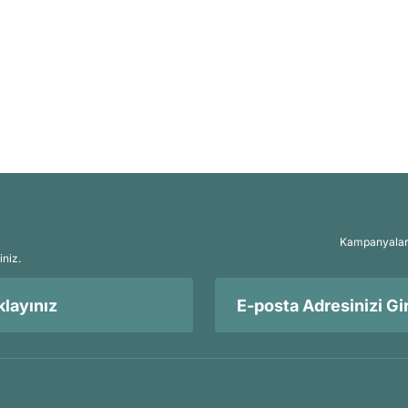
Kampanyalar, 
iniz.
layınız