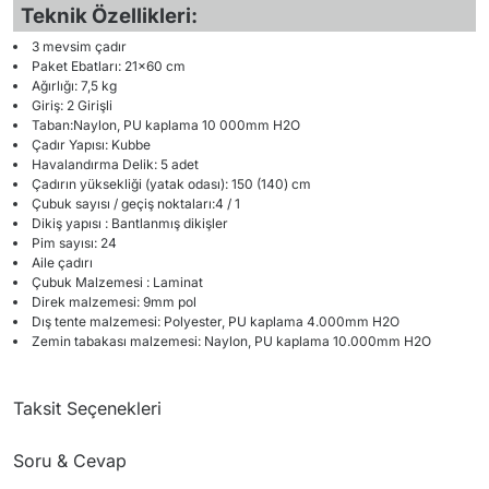
Teknik Özellikleri:
3 mevsim çadır
Paket Ebatları: 21x60 cm
Ağırlığı: 7,5 kg
Giriş: 2 Girişli
Taban:Naylon, PU kaplama 10 000mm H2O
Çadır Yapısı: Kubbe
Havalandırma Delik: 5 adet
Çadırın yüksekliği (yatak odası): 150 (140) cm
Çubuk sayısı / geçiş noktaları:4 / 1
Dikiş yapısı : Bantlanmış dikişler
Pim sayısı: 24
Aile çadırı
Çubuk Malzemesi : Laminat
Direk malzemesi: 9mm pol
Dış tente malzemesi: Polyester, PU kaplama 4.000mm H2O
Zemin tabakası malzemesi: Naylon, PU kaplama 10.000mm H2O
Taksit Seçenekleri
Soru & Cevap