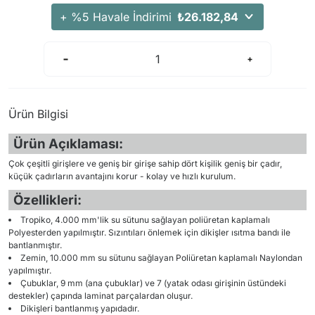
Arama Kurtarma Dronları
+ %5 Havale İndirimi
₺26.182,84
Arama Kurtarma Termal Kameraları
Arama Kurtarma Solunum Ekipmanları
Arama Kurtarma Sistemleri
Arama Kurtarma Bug Out Bag
Ürün Bilgisi
Arama Kurtarma Eğitim Mankenleri
Ürün Açıklaması:
Arama Kurtarma Merdiveni
Arama Kurtarma İniş ve Emniyet Aletleri
Çok çeşitli girişlere ve geniş bir girişe sahip dört kişilik geniş bir çadır,
küçük çadırların avantajını korur - kolay ve hızlı kurulum.
Arama Kurtarma Kiti
Özellikleri:
Arama Kurtarma El Tipi Gpsler
Tropiko, 4.000 mm'lik su sütunu sağlayan poliüretan kaplamalı
Arama Kurtarma Uydu İletişim Cihazları
Polyesterden yapılmıştır. Sızıntıları önlemek için dikişler ısıtma bandı ile
bantlanmıştır.
Zemin, 10.000 mm su sütunu sağlayan Poliüretan kaplamalı Naylondan
yapılmıştır.
Çubuklar, 9 mm (ana çubuklar) ve 7 (yatak odası girişinin üstündeki
destekler) çapında laminat parçalardan oluşur.
Dikişleri bantlanmış yapıdadır.