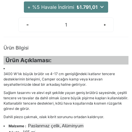
Arama Kurtarma Dronları
+ %5 Havale İndirimi
₺1.791,01
Arama Kurtarma Termal Kameraları
Arama Kurtarma Solunum Ekipmanları
Arama Kurtarma Sistemleri
Arama Kurtarma Bug Out Bag
Ürün Bilgisi
Arama Kurtarma Eğitim Mankenleri
Ürün Açıklaması:
Arama Kurtarma Merdiveni
Arama Kurtarma İniş ve Emniyet Aletleri
3400 W'lık büyük brülör ve 4-17 cm genişliğindeki katlanır tencere
Arama Kurtarma Kiti
desteklerinin birleşimi, Camper ocağını kamp veya karavan
seyahatlerinizde ideal bir arkadaş haline getiriyor.
Arama Kurtarma El Tipi Gpsler
Sağlam tasarımı ve alevi eşit şekilde yayan geniş brülörü sayesinde, çeşitli
Arama Kurtarma Uydu İletişim Cihazları
tencere ve tavalar da dahil olmak üzere büyük pişirme kapları kullanılabilir.
Katlanabilir tencere destekleri, kötü hava koşullarında kısmen rüzgarlık
görevi de görür.
Dahili piezo çakmak, ıslak kibrit sorununu ortadan kaldırıyor.
Paslanmaz çelik, Alüminyum
Malzeme :