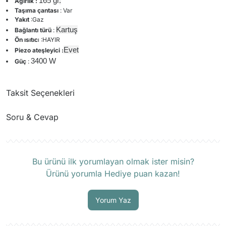
165 gr
.
Ağırlık :
Taşıma çantası
: Var
Yakıt
:Gaz
Kartuş
Bağlantı türü
:
Ön ısıtıc
ı :HAYIR
Evet
Piezo ateşleyici :
3400 W
Güç
:
Taksit Seçenekleri
Soru & Cevap
Ürün hakkında henüz soru sorulmamış.
Bu ürünü ilk yorumlayan olmak ister misin?
Ürünü yorumla Hediye puan kazan!
Soru Sor
Yorum Yaz