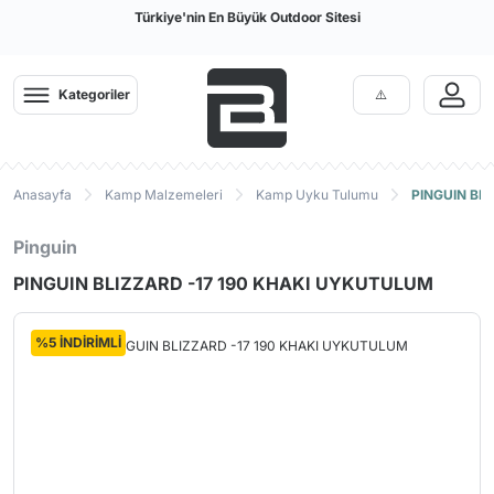
Türkiye'nin En Büyük Outdoor Sitesi
Kategoriler
Anasayfa
Kamp Malzemeleri
Kamp Uyku Tulumu
PINGUIN BL
Pinguin
PINGUIN BLIZZARD -17 190 KHAKI UYKUTULUM
%5 İNDİRİMLİ