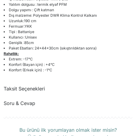
Yalıtım dolgusu : termik elyaf PFM
Dolgu yapımı : Çift katman
Dış malzeme: Polyester DWR Klima Kontrol Kalkanı
Uzunluk:190 cm
Fermuar:YKK
Tipi : Battaniye
Kullanıcı :Unisex
Genişlik :85cm
Paket Ebatları: 24x44x30cm (sıkıştırıldıktan sonra)
Rahatlık:
Extrem: -17°C
Konfort (Bayan için) : +4°C
Konfort (Erkek için) : -1°C
Taksit Seçenekleri
Soru & Cevap
Ürün hakkında henüz soru sorulmamış.
Bu ürünü ilk yorumlayan olmak ister misin?