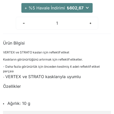
Arama Kurtarma Dronları
+ %5 Havale İndirimi
₺602,67
Arama Kurtarma Termal Kameraları
Arama Kurtarma Solunum Ekipmanları
Arama Kurtarma Sistemleri
Arama Kurtarma Bug Out Bag
Ürün Bilgisi
Arama Kurtarma Eğitim Mankenleri
Arama Kurtarma Merdiveni
VERTEX ve STRATO kasları için reflektif etiket
Arama Kurtarma İniş ve Emniyet Aletleri
Kaskların görünürlüğünü artırmak için reflektif etiketler.
- Daha fazla görünürlük için önceden kesilmiş 4 adet reflektif etiket
Arama Kurtarma Kiti
parçası
Arama Kurtarma El Tipi Gpsler
VERTEX ve STRATO kasklarıyla uyumlu
-
Arama Kurtarma Uydu İletişim Cihazları
Özellikler
Ağırlık: 10 g