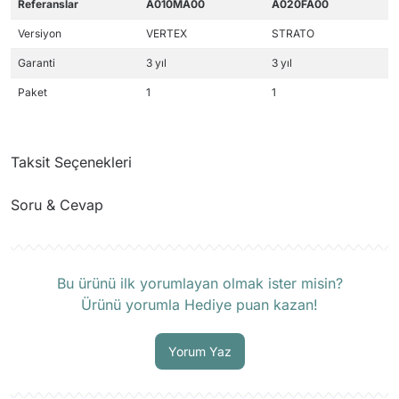
Referanslar
A010MA00
A020FA00
Versiyon
VERTEX
STRATO
Garanti
3 yıl
3 yıl
Paket
1
1
Taksit Seçenekleri
Soru & Cevap
Ürün hakkında henüz soru sorulmamış.
Bu ürünü ilk yorumlayan olmak ister misin?
Ürünü yorumla Hediye puan kazan!
Soru Sor
Yorum Yaz