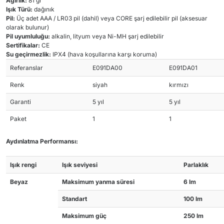
Ağırlık:
81 gr
Işık Türü:
dağınık
Pil:
Üç adet AAA / LR03 pil (dahil) veya CORE şarj edilebilir pil (aksesuar
olarak bulunur)
Pil uyumluluğu:
alkalin, lityum veya Ni-MH şarj edilebilir
Sertifikalar:
CE
Su geçirmezlik:
IPX4 (hava koşullarına karşı koruma)
Referanslar
E091DA00
E091DA01
Renk
siyah
kırmızı
Garanti
5 yıl
5 yıl
Paket
1
1
Aydınlatma Performansı:
Işık rengi
Işık seviyesi
Parlaklık
Beyaz
Maksimum yanma süresi
6 lm
Standart
100 lm
Maksimum güç
250 lm