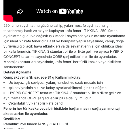
250 lümen aydınlatma gücüne sahip, yakın mesafe aydınlatma için
tasarlanmış, basit ve az yer kaplayan kafa feneri.
TIKKINA , 250 lümen
aydınlatma gücü ve dağınık ışık modeli sayesinde yakın mesafe aydınlatma
için ideal bir kafa feneridir. Basit ve kompakt yapısı sayesinde, kamp, doğa
yürüyüşü gibi açık hava etkinlikleri ya da seyahatleriniz için oldukça ideal
bir kafa feneridir. TIKKINA, 3 standart pil ile birlikte gelir ve ayrıca HYBRID
CONCEPT tasarımı sayesinde CORE şarj edilebilir pil ile de uyumludur.
Montaj aksesuarları sayesinde, kafa feneri her türlü kaska veya bisiklete
sabitlenebilir.
Detaylı Açıklama:
Kompakt ve hafif: sadece 81 g
Kullanımı kolay:
Üç beyaz ışık seviyesi: yakın, hareket ve uzak mesafe için
Işık seviyesinin hızlı ve kolay ayarlanabilmesi için tek düğme
HYBRID CONCEPT tasarımı: TIKKINA, 3 standart pil ile birlikte gelir ve
aynı zamanda CORE şarj edilebilir pil ile de uyumludur.
Çıkarılabilir, yıkanabilir kafa bandı
Fenerin her tür kaska veya bir bisiklete bağlanmasını sağlayan montaj
aksesuarları ile uyumludur.
Özellikler:
Parlaklık:
250 lümen (ANSI/PLATO LF 1)