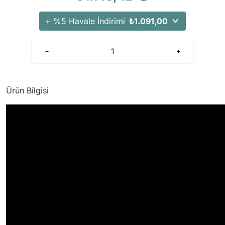
Arama Kurtarma Dronları
+ %5 Havale İndirimi
₺1.091,00
Arama Kurtarma Termal Kameraları
Arama Kurtarma Solunum Ekipmanları
Arama Kurtarma Sistemleri
Arama Kurtarma Bug Out Bag
Arama Kurtarma Eğitim Mankenleri
Ürün Bilgisi
Arama Kurtarma Merdiveni
Arama Kurtarma İniş ve Emniyet Aletleri
Arama Kurtarma Kiti
Arama Kurtarma El Tipi Gpsler
Arama Kurtarma Uydu İletişim Cihazları