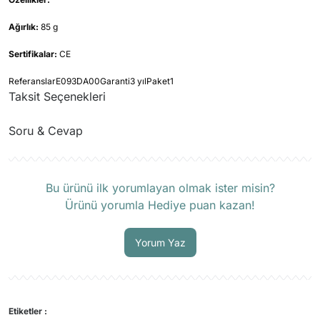
Ağırlık:
85 g
Sertifikalar:
CE
ReferanslarE093DA00Garanti3 yılPaket1
Taksit Seçenekleri
Soru & Cevap
Ürün hakkında henüz soru sorulmamış.
Bu ürünü ilk yorumlayan olmak ister misin?
Ürünü yorumla Hediye puan kazan!
Soru Sor
Yorum Yaz
Etiketler :