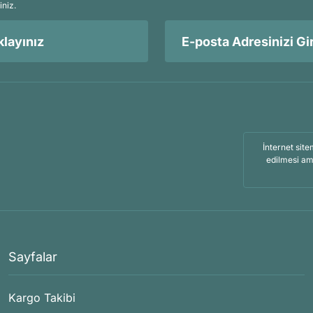
iniz.
layınız
İnternet site
edilmesi am
Sayfalar
Kargo Takibi