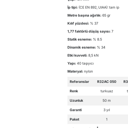
İp tipi:
(CE EN 892, UIAA): tam ip
Metre başına ağırlık:
65 gr
Kılıf yüzdesi:
% 37
1,77 faktörlü düşüş sayısı:
7
Statik esneme:
% 8.5
Dinamik esneme:
% 34
Etki kuvveti:
8,5 kN
Yapı:
40 taşıyıcı
Materyal:
nylon
Referanslar
R32AC 050
R3
Renk
turkuaz
Uzunluk
50 m
Garanti
3 yıl
Paket
1