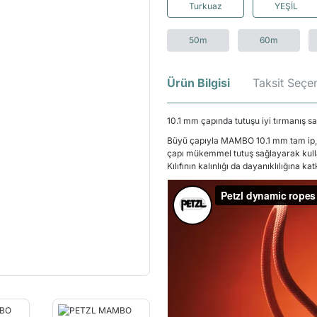
Turkuaz
YEŞİL
50m
60m
Ürün Bilgisi
Taksit Seçen
10.1 mm çapında tutuşu iyi tırmanış sa
Büyü çapıyla MAMBO 10.1 mm tam ip, tı
çapı mükemmel tutuş sağlayarak kullanı
Kılıfının kalınlığı da dayanıklılığına ka