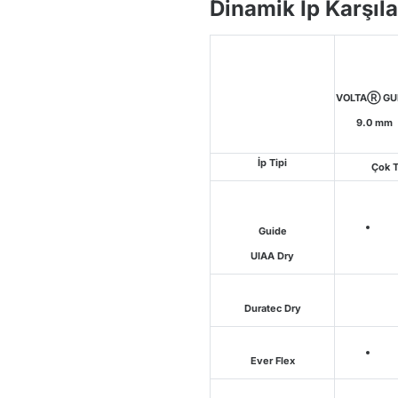
Dinamik İp Karşıl
VOLTAⓇ GU
9.0 mm
İp Tipi
Çok Ti
Guide
UIAA Dry
Duratec Dry
Ever Flex