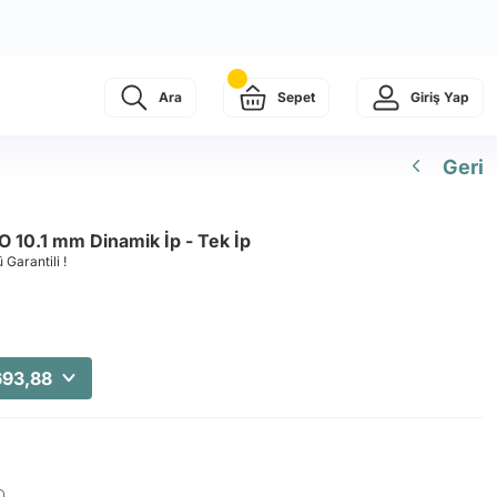
Ara
Sepet
Giriş Yap
Geri
10.1 mm Dinamik İp - Tek İp
 Garantili !
693,88