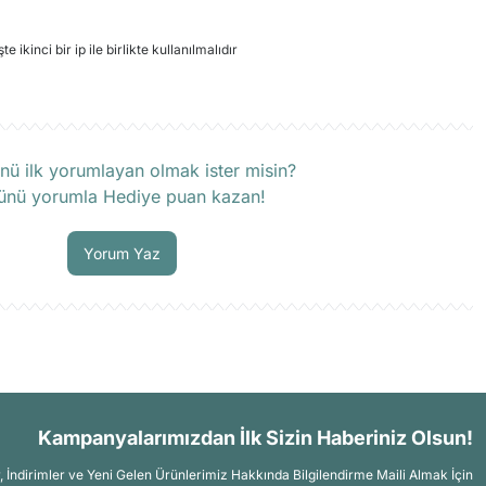
kinci bir ip ile birlikte kullanılmalıdır
rün hakkında henüz soru sorulmamış.
nü ilk yorumlayan olmak ister misin?
ünü yorumla Hediye puan kazan!
Soru Sor
Yorum Yaz
Kampanyalarımızdan İlk Sizin Haberiniz Olsun!
İndirimler ve Yeni Gelen Ürünlerimiz Hakkında Bilgilendirme Maili Almak İçin