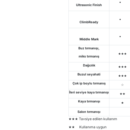
Ultrasonic Finish
ClimbReady
Middle Mark
Buz tırmanışı,
★★★
miks tırmanış
Dağcılık
★★★
Buzul seyahati
★★★
Çok ip boylu tırmanış
☆
İleri seviye kaya tırmanışı
★★
Kaya tırmanışı
★
Salon tırmanışı
★★★ Tavsiye edilen kullanım
★★ Kullanıma uygun