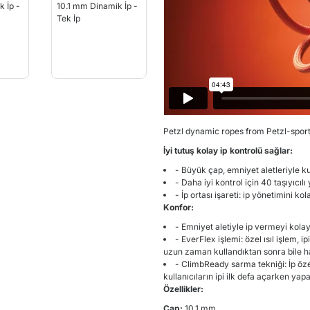
Petzl dynamic ropes
from
Petzl-spor
İyi tutuş kolay ip kontrolü sağlar:
- Büyük çap, emniyet aletleriyle ku
- Daha iyi kontrol için 40 taşıyıcılı
- İp ortası işareti: ip yönetimini kol
Konfor:
- Emniyet aletiyle ip vermeyi kolay
- EverFlex işlemi: özel ısıl işlem, i
uzun zaman kullandıktan sonra bile h
- ClimbReady sarma tekniği: İp özel
kullanıcıların ipi ilk defa açarken ya
Özellikler:
Çap:
10.1 mm