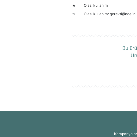
★ Olası kullanım
☆ Olası kullanım: gerektiğinde inişte i
Ü
Bu ürü
Ür
Kampanyalar, 