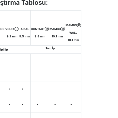
aştırma Tablosu:
MAMBOⓇ
IDE
VOLTAⓇ
ARIAL
CONTACTⓇ
MAMBOⓇ
WALL
9.2 mm
9.5 mm
9.8 mm
10.1 mm
10.1 mm
Tam İp
pli İp