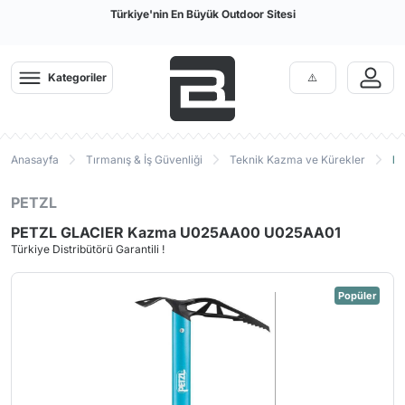
Türkiye'nin En Büyük Outdoor Sitesi
Kategoriler
Anasayfa
Tırmanış & İş Güvenliği
Teknik Kazma ve Kürekler
P
PETZL
PETZL GLACIER Kazma U025AA00 U025AA01
Türkiye Distribütörü Garantili !
Popüler