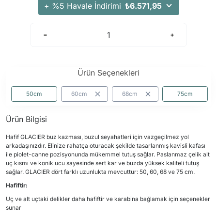
+ %5 Havale İndirimi
₺6.571,95
Ürün Seçenekleri
50cm
60cm
68cm
75cm
Ürün Bilgisi
Hafif GLACIER buz kazması, buzul seyahatleri için vazgeçilmez yol
arkadaşınızdır. Elinize rahatça oturacak şekilde tasarlanmış kavisli kafası
ile piolet-canne pozisyonunda mükemmel tutuş sağlar. Paslanmaz çelik alt
uç kısmı ve konik ucu sayesinde sert kar ve buzda yüksek kaliteli tutuş
sağlar. GLACIER dört farklı uzunlukta mevcuttur: 50, 60, 68 ve 75 cm.
Hafiftir:
Uç ve alt uçtaki delikler daha hafiftir ve karabina bağlamak için seçenekler
sunar