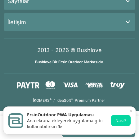
Sayfalar
İletişim
2013 - 2026 © Bushlove
Bushlove Bir Ersin Outdoor Markasıdır.
®
®
İKOMERS
/
IdeaSoft
Premium Partner
×
ErsinOutdoor PWA Uygulaması
Ana ekrana ekleyerek uygulama gibi
Nasıl?
kullanabilirsin 💫
Sepete Ekle
Whatsapp Destek