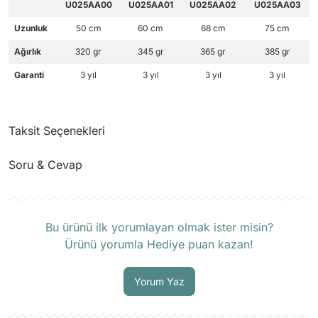
U025AA00
U025AA01
U025AA02
U025AA03
Uzunluk
50 cm
60 cm
68 cm
75 cm
Ağırlık
320 gr
345 gr
365 gr
385 gr
Garanti
3 yıl
3 yıl
3 yıl
3 yıl
Taksit Seçenekleri
Soru & Cevap
Ürün hakkında henüz soru sorulmamış.
Bu ürünü ilk yorumlayan olmak ister misin?
Ürünü yorumla Hediye puan kazan!
Soru Sor
Yorum Yaz