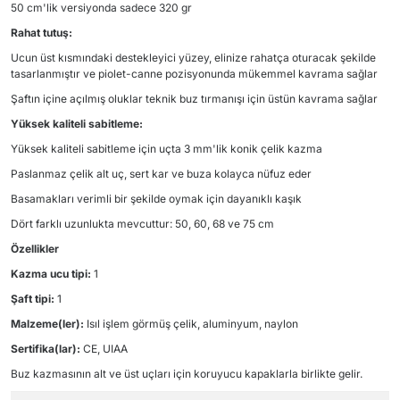
50 cm'lik versiyonda sadece 320 gr
Rahat tutuş:
Ucun üst kısmındaki destekleyici yüzey, elinize rahatça oturacak şekilde
tasarlanmıştır ve piolet-canne pozisyonunda mükemmel kavrama sağlar
Şaftın içine açılmış oluklar teknik buz tırmanışı için üstün kavrama sağlar
Yüksek kaliteli sabitleme:
Yüksek kaliteli sabitleme için uçta 3 mm'lik konik çelik kazma
Paslanmaz çelik alt uç, sert kar ve buza kolayca nüfuz eder
Basamakları verimli bir şekilde oymak için dayanıklı kaşık
Dört farklı uzunlukta mevcuttur: 50, 60, 68 ve 75 cm
Özellikler
Kazma ucu tipi:
1
Şaft tipi:
1
Malzeme(ler):
Isıl işlem görmüş çelik, aluminyum, naylon
Sertifika(lar):
CE, UIAA
Buz kazmasının alt ve üst uçları için koruyucu kapaklarla birlikte gelir.